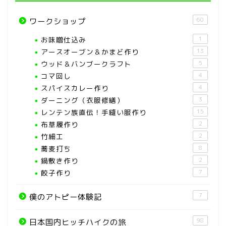
60
ワークショップ
お味噌仕込み
1
アースオーブン＆かまど作り
13
ウッド＆バンブークラフト
5
コマ回し
4
スパイスカレー作り
4
ダーニング（衣服修繕）
3
レンテン族直伝！手縫い服作り
15
布草履作り
2
竹細工
2
蕎麦打ち
8
鍋敷き作り
2
餃子作り
7
7
僕のアトピー体験記
98
日本国内ヒッチハイクの旅