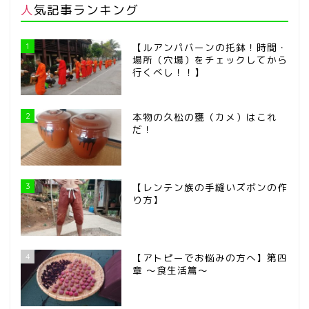
人気記事ランキング
1
【ルアンパバーンの托鉢！時間・
場所（穴場）をチェックしてから
行くべし！！】
2
本物の久松の甕（カメ）はこれ
だ！
3
【レンテン族の手縫いズボンの作
り方】
4
【アトピーでお悩みの方へ】第四
章 ～食生活篇～