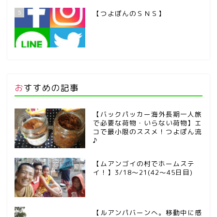
5
【つよぽんのＳＮＳ】
おすすめの記事
【バックパッカー海外長期一人旅
で必要な荷物・いらない荷物】エ
コで最小限のススメ！つよぽん流
♪
【ムアンゴイの村でホームステ
イ！】3/18～21(42～45日目)
【ルアンパバーンへ。移動中に感