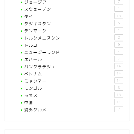
ジョージア
7
スウェーデン
1
タイ
18
タジキスタン
6
デンマーク
1
トルクメニスタン
2
トルコ
9
ニュージーランド
4
ネパール
7
バングラデシュ
14
ベトナム
14
ミャンマー
14
モンゴル
8
ラオス
18
中国
11
海外グルメ
7