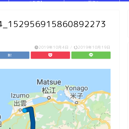
や教室】
い服作り
04_152956915860892273
2019年10月4日
/
2019年10月19日