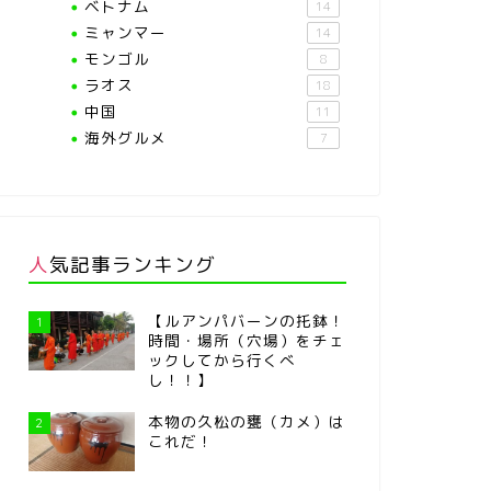
ベトナム
14
ミャンマー
14
モンゴル
8
ラオス
18
中国
11
海外グルメ
7
人気記事ランキング
【ルアンパバーンの托鉢！
1
時間・場所（穴場）をチェ
ックしてから行くべ
し！！】
本物の久松の甕（カメ）は
2
これだ！