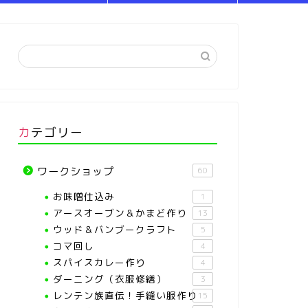
カテゴリー
ワークショップ
60
お味噌仕込み
1
アースオーブン＆かまど作り
13
ウッド＆バンブークラフト
5
コマ回し
4
スパイスカレー作り
4
ダーニング（衣服修繕）
3
レンテン族直伝！手縫い服作り
15