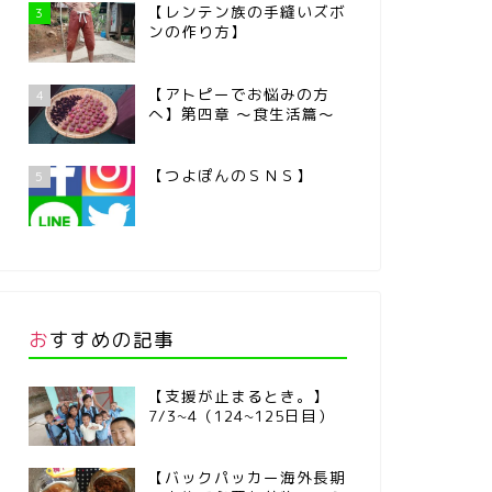
【レンテン族の手縫いズボ
3
ンの作り方】
【アトピーでお悩みの方
4
へ】第四章 ～食生活篇～
【つよぽんのＳＮＳ】
5
おすすめの記事
【支援が止まるとき。】
7/3~4（124~125日目）
【バックパッカー海外長期