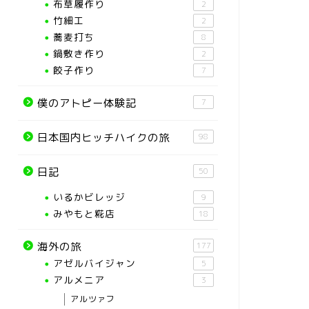
布草履作り
2
竹細工
2
蕎麦打ち
8
鍋敷き作り
2
餃子作り
7
僕のアトピー体験記
7
日本国内ヒッチハイクの旅
98
日記
50
いるかビレッジ
9
みやもと糀店
18
海外の旅
177
アゼルバイジャン
5
アルメニア
3
アルツァフ