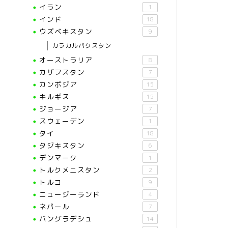
イラン
1
インド
18
ウズベキスタン
9
カラカルパクスタン
オーストラリア
8
カザフスタン
7
カンボジア
15
キルギス
15
ジョージア
7
スウェーデン
1
タイ
18
タジキスタン
6
デンマーク
1
トルクメニスタン
2
トルコ
9
ニュージーランド
4
ネパール
7
バングラデシュ
14