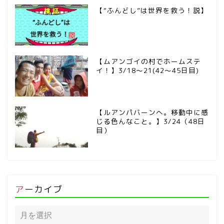
【“ふんどし”は世界を救う！説】
【ムアンゴイの村でホームステ
イ！】3/18～21(42～45日目)
【ルアンパバーンへ。移動中に感
じる色んなこと。】3/24（48日
目）
アーカイブ