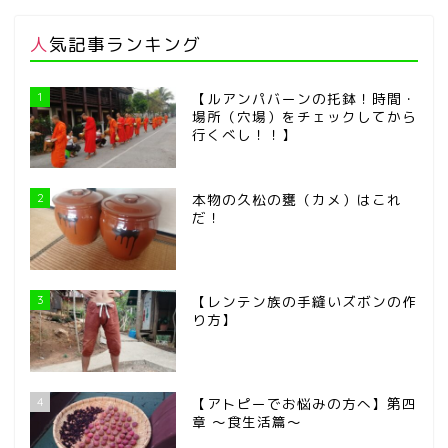
人気記事ランキング
1
【ルアンパバーンの托鉢！時間・
場所（穴場）をチェックしてから
行くべし！！】
2
本物の久松の甕（カメ）はこれ
だ！
3
【レンテン族の手縫いズボンの作
り方】
4
【アトピーでお悩みの方へ】第四
章 ～食生活篇～