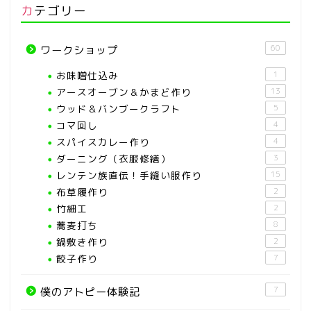
カテゴリー
60
ワークショップ
お味噌仕込み
1
アースオーブン＆かまど作り
13
ウッド＆バンブークラフト
5
コマ回し
4
スパイスカレー作り
4
ダーニング（衣服修繕）
3
レンテン族直伝！手縫い服作り
15
布草履作り
2
竹細工
2
蕎麦打ち
8
鍋敷き作り
2
餃子作り
7
7
僕のアトピー体験記