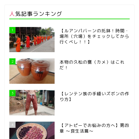
人気記事ランキング
1
【ルアンパバーンの托鉢！時間・
場所（穴場）をチェックしてから
行くべし！！】
2
本物の久松の甕（カメ）はこれ
だ！
3
【レンテン族の手縫いズボンの作
り方】
4
【アトピーでお悩みの方へ】第四
章 ～食生活篇～