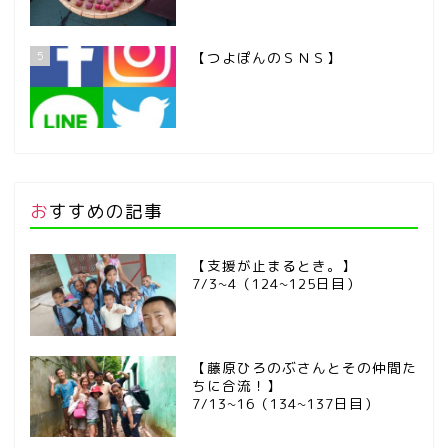
5
【つよぽんのＳＮＳ】
おすすめの記事
【支援が止まるとき。】
7/3~4（124~125日目）
【藤原ひろのぶさんとその仲間た
ちに合流！】
7/13~16（134~137日目）