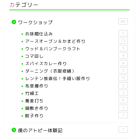
カテゴリー
60
ワークショップ
お味噌仕込み
1
アースオーブン＆かまど作り
13
ウッド＆バンブークラフト
5
コマ回し
4
スパイスカレー作り
4
ダーニング（衣服修繕）
3
レンテン族直伝！手縫い服作り
15
布草履作り
2
竹細工
2
蕎麦打ち
8
鍋敷き作り
2
餃子作り
7
7
僕のアトピー体験記