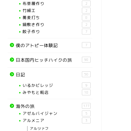
布草履作り
2
竹細工
2
蕎麦打ち
8
鍋敷き作り
2
餃子作り
7
僕のアトピー体験記
7
日本国内ヒッチハイクの旅
98
日記
50
いるかビレッジ
9
みやもと糀店
18
海外の旅
177
アゼルバイジャン
5
アルメニア
3
アルツァフ