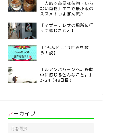
一人旅で必要な荷物・いら
ない荷物】エコで最小限の
ススメ！つよぽん流♪
【マザーテレサの場所に行
って感じたこと】
【“ふんどし”は世界を救
う！説】
【ルアンパバーンへ。移動
中に感じる色んなこと。】
3/24（48日目）
アーカイブ