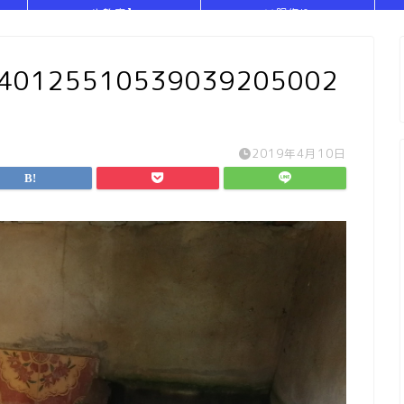
や教室】
い服作り
540125510539039205002
2019年4月10日