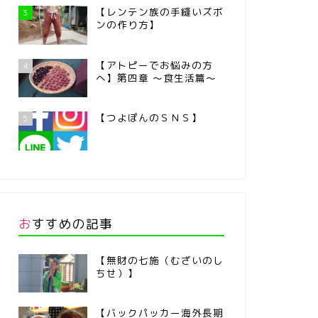
【レンテン族の手縫いズボ
3
ンの作り方】
【アトピーでお悩みの方
4
へ】第四章 ～食生活篇～
【つよぽんのＳＮＳ】
5
おすすめの記事
【無財の七施（むざいのし
ちせ）】
【バックパッカー海外長期