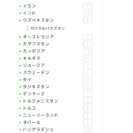
イラン
1
インド
18
ウズベキスタン
9
カラカルパクスタン
オーストラリア
8
カザフスタン
7
カンボジア
15
キルギス
15
ジョージア
7
スウェーデン
1
タイ
18
タジキスタン
6
デンマーク
1
トルクメニスタン
2
トルコ
9
ニュージーランド
4
ネパール
7
バングラデシュ
14