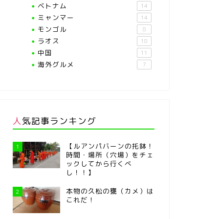
ベトナム
14
ミャンマー
14
モンゴル
8
ラオス
18
中国
11
海外グルメ
7
人気記事ランキング
【ルアンパバーンの托鉢！
1
時間・場所（穴場）をチェ
ックしてから行くべ
し！！】
本物の久松の甕（カメ）は
2
これだ！