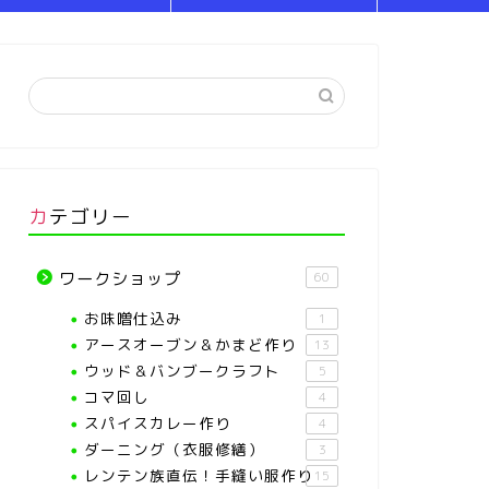
カテゴリー
ワークショップ
60
お味噌仕込み
1
アースオーブン＆かまど作り
13
ウッド＆バンブークラフト
5
コマ回し
4
スパイスカレー作り
4
ダーニング（衣服修繕）
3
レンテン族直伝！手縫い服作り
15