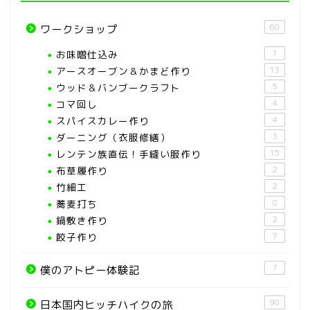
60
ワークショップ
お味噌仕込み
1
アースオーブン＆かまど作り
13
ウッド＆バンブークラフト
5
コマ回し
4
スパイスカレー作り
4
ダーニング（衣服修繕）
3
レンテン族直伝！手縫い服作り
15
布草履作り
2
竹細工
2
蕎麦打ち
8
鍋敷き作り
2
餃子作り
7
7
僕のアトピー体験記
98
日本国内ヒッチハイクの旅