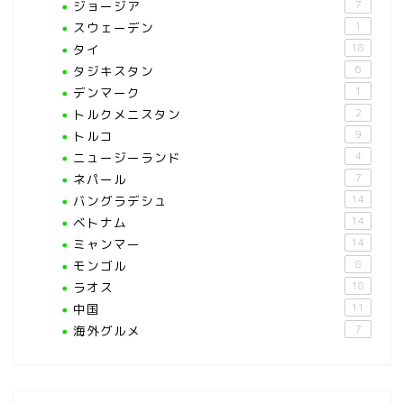
ジョージア
7
スウェーデン
1
タイ
18
タジキスタン
6
デンマーク
1
トルクメニスタン
2
トルコ
9
ニュージーランド
4
ネパール
7
バングラデシュ
14
ベトナム
14
ミャンマー
14
モンゴル
8
ラオス
18
中国
11
海外グルメ
7