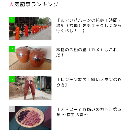
人気記事ランキング
1
【ルアンパバーンの托鉢！時間・
場所（穴場）をチェックしてから
行くべし！！】
2
本物の久松の甕（カメ）はこれ
だ！
3
【レンテン族の手縫いズボンの作
り方】
4
【アトピーでお悩みの方へ】第四
章 ～食生活篇～