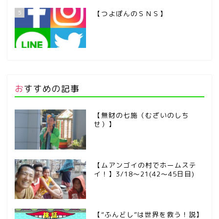
5
【つよぽんのＳＮＳ】
おすすめの記事
【無財の七施（むざいのしち
せ）】
【ムアンゴイの村でホームステ
イ！】3/18～21(42～45日目)
【“ふんどし”は世界を救う！説】