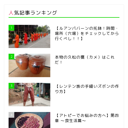
人気記事ランキング
1
【ルアンパバーンの托鉢！時間・
場所（穴場）をチェックしてから
行くべし！！】
2
本物の久松の甕（カメ）はこれ
だ！
3
【レンテン族の手縫いズボンの作
り方】
4
【アトピーでお悩みの方へ】第四
章 ～食生活篇～