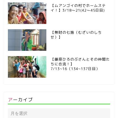
【ムアンゴイの村でホームステ
イ！】3/18～21(42～45日目)
【無財の七施（むざいのしち
せ）】
【藤原ひろのぶさんとその仲間た
ちに合流！】
7/13~16（134~137日目）
アーカイブ