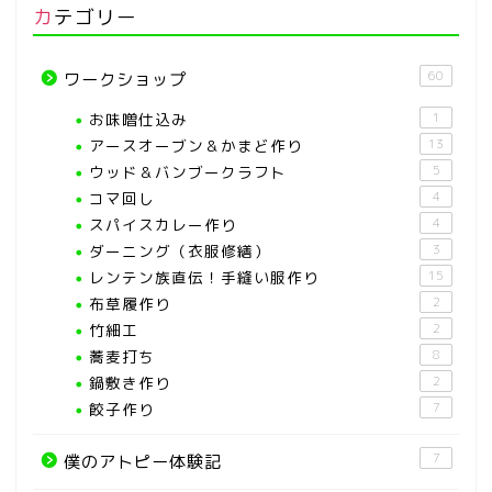
カテゴリー
60
ワークショップ
お味噌仕込み
1
アースオーブン＆かまど作り
13
ウッド＆バンブークラフト
5
コマ回し
4
スパイスカレー作り
4
ダーニング（衣服修繕）
3
レンテン族直伝！手縫い服作り
15
布草履作り
2
竹細工
2
蕎麦打ち
8
鍋敷き作り
2
餃子作り
7
7
僕のアトピー体験記