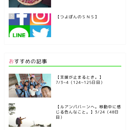
5
【つよぽんのＳＮＳ】
おすすめの記事
【支援が止まるとき。】
7/3~4（124~125日目）
【ルアンパバーンへ。移動中に感
じる色んなこと。】3/24（48日
目）