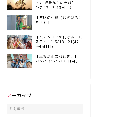
ィア 経験からの学び】
2/7-17（3-13日目）
【無財の七施（むざいのし
ちせ）】
【ムアンゴイの村でホーム
ステイ！】3/18～21(42
～45日目)
【支援が止まるとき。】
7/3~4（124~125日目）
アーカイブ