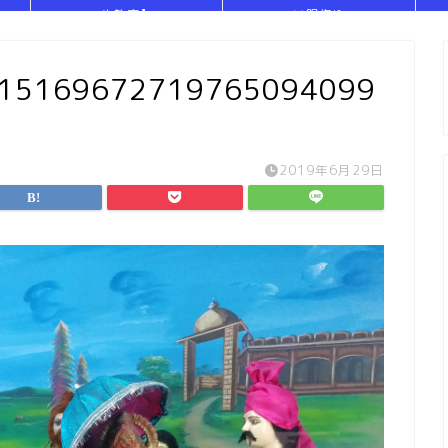
や教室】
い服作り
315169672719765094099
2019年6月29日