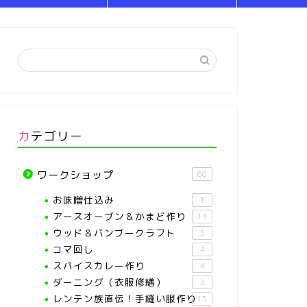
カテゴリー
ワークショップ
60
お味噌仕込み
1
アースオーブン＆かまど作り
13
ウッド＆バンブークラフト
5
コマ回し
4
スパイスカレー作り
4
ダーニング（衣服修繕）
3
レンテン族直伝！手縫い服作り
15