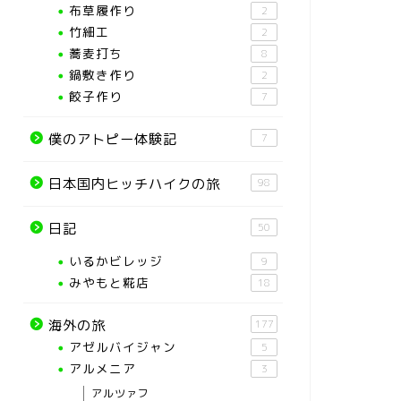
布草履作り
2
竹細工
2
蕎麦打ち
8
鍋敷き作り
2
餃子作り
7
僕のアトピー体験記
7
日本国内ヒッチハイクの旅
98
日記
50
いるかビレッジ
9
みやもと糀店
18
海外の旅
177
アゼルバイジャン
5
アルメニア
3
アルツァフ