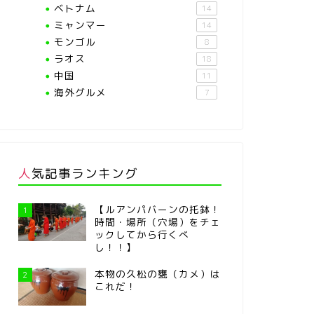
ベトナム
14
ミャンマー
14
モンゴル
8
ラオス
18
中国
11
海外グルメ
7
人気記事ランキング
【ルアンパバーンの托鉢！
1
時間・場所（穴場）をチェ
ックしてから行くべ
し！！】
本物の久松の甕（カメ）は
2
これだ！