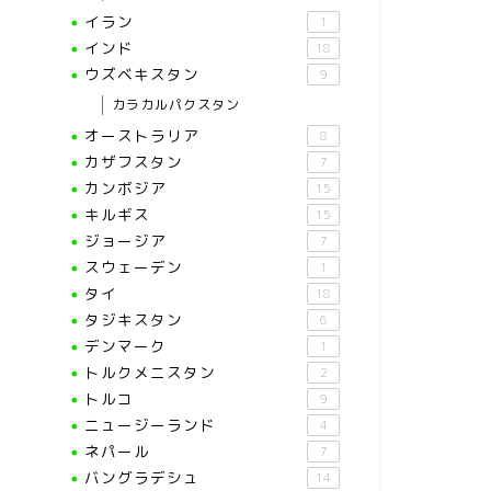
イラン
1
インド
18
ウズベキスタン
9
カラカルパクスタン
オーストラリア
8
カザフスタン
7
カンボジア
15
キルギス
15
ジョージア
7
スウェーデン
1
タイ
18
タジキスタン
6
デンマーク
1
トルクメニスタン
2
トルコ
9
ニュージーランド
4
ネパール
7
バングラデシュ
14