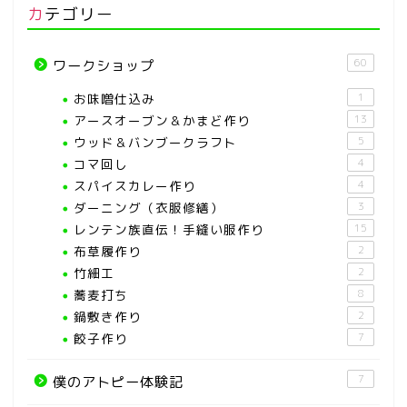
カテゴリー
60
ワークショップ
お味噌仕込み
1
アースオーブン＆かまど作り
13
ウッド＆バンブークラフト
5
コマ回し
4
スパイスカレー作り
4
ダーニング（衣服修繕）
3
レンテン族直伝！手縫い服作り
15
布草履作り
2
竹細工
2
蕎麦打ち
8
鍋敷き作り
2
餃子作り
7
7
僕のアトピー体験記