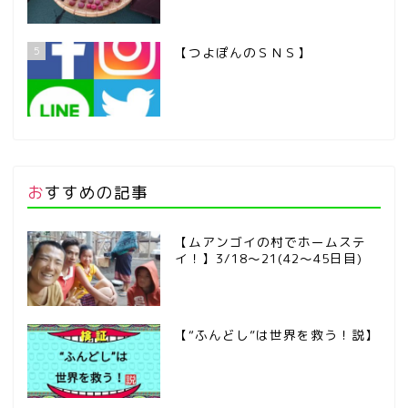
5
【つよぽんのＳＮＳ】
おすすめの記事
【ムアンゴイの村でホームステ
イ！】3/18～21(42～45日目)
【“ふんどし”は世界を救う！説】