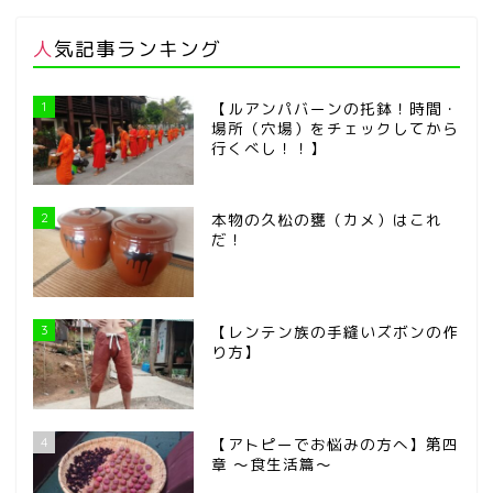
人気記事ランキング
1
【ルアンパバーンの托鉢！時間・
場所（穴場）をチェックしてから
行くべし！！】
2
本物の久松の甕（カメ）はこれ
だ！
3
【レンテン族の手縫いズボンの作
り方】
4
【アトピーでお悩みの方へ】第四
章 ～食生活篇～