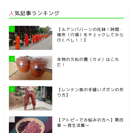
人気記事ランキング
1
【ルアンパバーンの托鉢！時間・
場所（穴場）をチェックしてから
行くべし！！】
2
本物の久松の甕（カメ）はこれ
だ！
3
【レンテン族の手縫いズボンの作
り方】
4
【アトピーでお悩みの方へ】第四
章 ～食生活篇～