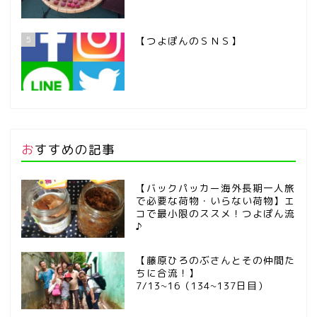
5
【つよぽんのＳＮＳ】
おすすめの記事
【バックパッカー海外長期一人旅
で必要な荷物・いらない荷物】エ
コで最小限のススメ！つよぽん流
♪
【藤原ひろのぶさんとその仲間た
ちに合流！】
7/13~16（134~137日目）