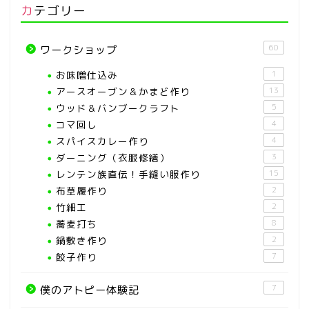
カテゴリー
60
ワークショップ
お味噌仕込み
1
アースオーブン＆かまど作り
13
ウッド＆バンブークラフト
5
コマ回し
4
スパイスカレー作り
4
ダーニング（衣服修繕）
3
レンテン族直伝！手縫い服作り
15
布草履作り
2
竹細工
2
蕎麦打ち
8
鍋敷き作り
2
餃子作り
7
7
僕のアトピー体験記