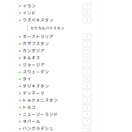
イラン
1
インド
18
ウズベキスタン
9
カラカルパクスタン
オーストラリア
8
カザフスタン
7
カンボジア
15
キルギス
15
ジョージア
7
スウェーデン
1
タイ
18
タジキスタン
6
デンマーク
1
トルクメニスタン
2
トルコ
9
ニュージーランド
4
ネパール
7
バングラデシュ
14