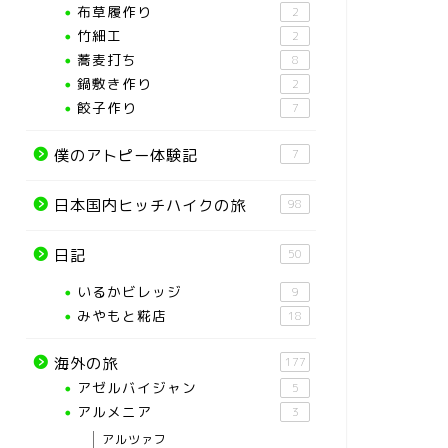
布草履作り
2
竹細工
2
蕎麦打ち
8
鍋敷き作り
2
餃子作り
7
僕のアトピー体験記
7
日本国内ヒッチハイクの旅
98
日記
50
いるかビレッジ
9
みやもと糀店
18
海外の旅
177
アゼルバイジャン
5
アルメニア
3
アルツァフ