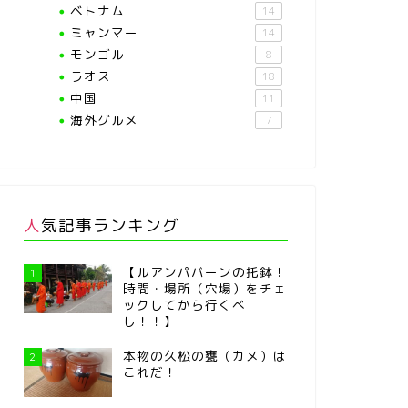
ベトナム
14
ミャンマー
14
モンゴル
8
ラオス
18
中国
11
海外グルメ
7
人気記事ランキング
【ルアンパバーンの托鉢！
1
時間・場所（穴場）をチェ
ックしてから行くべ
し！！】
本物の久松の甕（カメ）は
2
これだ！