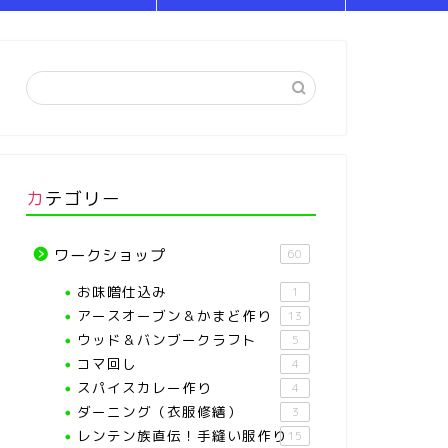
カテゴリー
ワークショップ
60
お味噌仕込み
1
アースオーブン＆かまど作り
13
ウッド＆バンブークラフト
5
コマ回し
4
スパイスカレー作り
4
ダーニング（衣服修繕）
3
レンテン族直伝！手縫い服作り
15