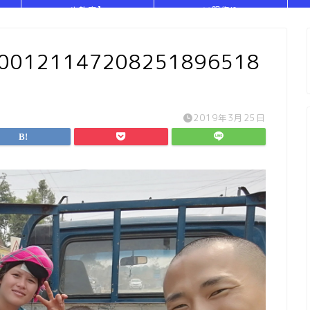
や教室】
い服作り
900121147208251896518
2019年3月25日