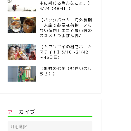
中に感じる色んなこと。】
3/24（48日目）
【バックパッカー海外長期
一人旅で必要な荷物・いら
ない荷物】エコで最小限の
ススメ！つよぽん流♪
【ムアンゴイの村でホーム
ステイ！】3/18～21(42
～45日目)
【無財の七施（むざいのし
ちせ）】
アーカイブ