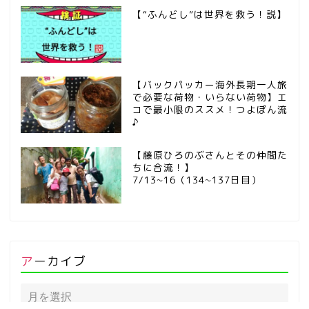
【“ふんどし”は世界を救う！説】
【バックパッカー海外長期一人旅
で必要な荷物・いらない荷物】エ
コで最小限のススメ！つよぽん流
♪
【藤原ひろのぶさんとその仲間た
ちに合流！】
7/13~16（134~137日目）
アーカイブ