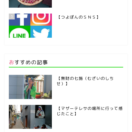
5
【つよぽんのＳＮＳ】
おすすめの記事
【無財の七施（むざいのしち
せ）】
【マザーテレサの場所に行って感
じたこと】