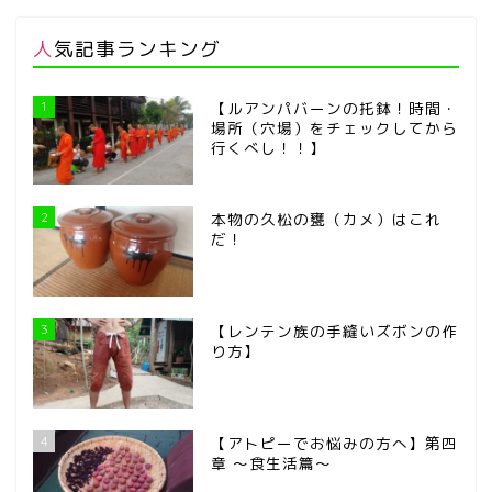
人気記事ランキング
1
【ルアンパバーンの托鉢！時間・
場所（穴場）をチェックしてから
行くべし！！】
2
本物の久松の甕（カメ）はこれ
だ！
3
【レンテン族の手縫いズボンの作
り方】
4
【アトピーでお悩みの方へ】第四
章 ～食生活篇～