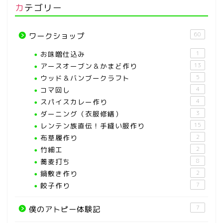
カテゴリー
60
ワークショップ
お味噌仕込み
1
アースオーブン＆かまど作り
13
ウッド＆バンブークラフト
5
コマ回し
4
スパイスカレー作り
4
ダーニング（衣服修繕）
3
レンテン族直伝！手縫い服作り
15
布草履作り
2
竹細工
2
蕎麦打ち
8
鍋敷き作り
2
餃子作り
7
7
僕のアトピー体験記