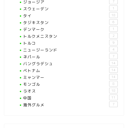
ジョージア
7
スウェーデン
1
タイ
18
タジキスタン
6
デンマーク
1
トルクメニスタン
2
トルコ
9
ニュージーランド
4
ネパール
7
バングラデシュ
14
ベトナム
14
ミャンマー
14
モンゴル
8
ラオス
18
中国
11
海外グルメ
7