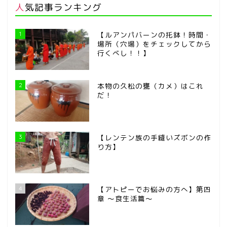
人気記事ランキング
1
【ルアンパバーンの托鉢！時間・
場所（穴場）をチェックしてから
行くべし！！】
2
本物の久松の甕（カメ）はこれ
だ！
3
【レンテン族の手縫いズボンの作
り方】
4
【アトピーでお悩みの方へ】第四
章 ～食生活篇～