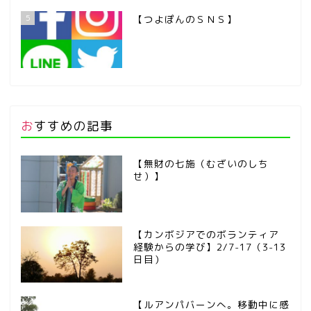
5
【つよぽんのＳＮＳ】
おすすめの記事
【無財の七施（むざいのしち
せ）】
【カンボジアでのボランティア
経験からの学び】2/7-17（3-13
日目）
【ルアンパバーンへ。移動中に感