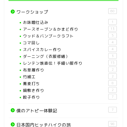
60
ワークショップ
お味噌仕込み
1
アースオーブン＆かまど作り
13
ウッド＆バンブークラフト
5
コマ回し
4
スパイスカレー作り
4
ダーニング（衣服修繕）
3
レンテン族直伝！手縫い服作り
15
布草履作り
2
竹細工
2
蕎麦打ち
8
鍋敷き作り
2
餃子作り
7
7
僕のアトピー体験記
98
日本国内ヒッチハイクの旅