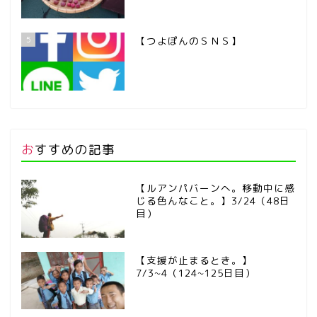
5
【つよぽんのＳＮＳ】
おすすめの記事
【ルアンパバーンへ。移動中に感
じる色んなこと。】3/24（48日
目）
【支援が止まるとき。】
7/3~4（124~125日目）