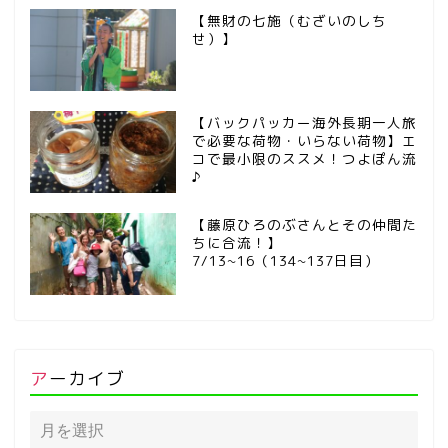
【無財の七施（むざいのしち
せ）】
【バックパッカー海外長期一人旅
で必要な荷物・いらない荷物】エ
コで最小限のススメ！つよぽん流
♪
【藤原ひろのぶさんとその仲間た
ちに合流！】
7/13~16（134~137日目）
アーカイブ