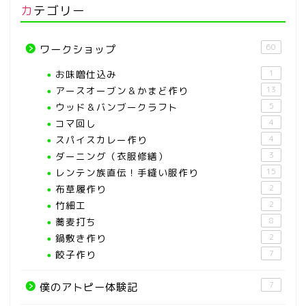
カテゴリー
60
ワークショップ
お味噌仕込み
1
アースオーブン＆かまど作り
13
ウッド＆バンブークラフト
5
コマ回し
4
スパイスカレー作り
4
ダーニング（衣服修繕）
3
レンテン族直伝！手縫い服作り
15
布草履作り
2
竹細工
2
蕎麦打ち
8
鍋敷き作り
2
餃子作り
7
7
僕のアトピー体験記