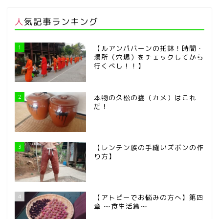
人気記事ランキング
1
【ルアンパバーンの托鉢！時間・
場所（穴場）をチェックしてから
行くべし！！】
2
本物の久松の甕（カメ）はこれ
だ！
3
【レンテン族の手縫いズボンの作
り方】
4
【アトピーでお悩みの方へ】第四
章 ～食生活篇～