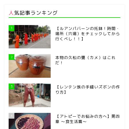
人気記事ランキング
1
【ルアンパバーンの托鉢！時間・
場所（穴場）をチェックしてから
行くべし！！】
2
本物の久松の甕（カメ）はこれ
だ！
3
【レンテン族の手縫いズボンの作
り方】
4
【アトピーでお悩みの方へ】第四
章 ～食生活篇～