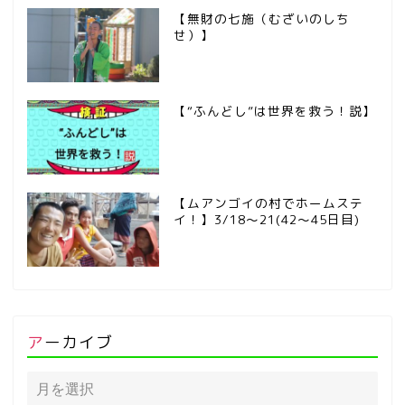
【無財の七施（むざいのしち
せ）】
【“ふんどし”は世界を救う！説】
【ムアンゴイの村でホームステ
イ！】3/18～21(42～45日目)
アーカイブ