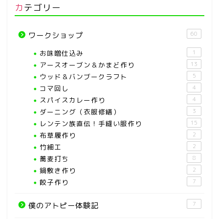
カテゴリー
60
ワークショップ
お味噌仕込み
1
アースオーブン＆かまど作り
13
ウッド＆バンブークラフト
5
コマ回し
4
スパイスカレー作り
4
ダーニング（衣服修繕）
3
レンテン族直伝！手縫い服作り
15
布草履作り
2
竹細工
2
蕎麦打ち
8
鍋敷き作り
2
餃子作り
7
7
僕のアトピー体験記