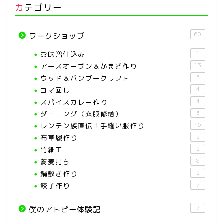
カテゴリー
60
ワークショップ
お味噌仕込み
1
アースオーブン＆かまど作り
13
ウッド＆バンブークラフト
5
コマ回し
4
スパイスカレー作り
4
ダーニング（衣服修繕）
3
レンテン族直伝！手縫い服作り
15
布草履作り
2
竹細工
2
蕎麦打ち
8
鍋敷き作り
2
餃子作り
7
7
僕のアトピー体験記