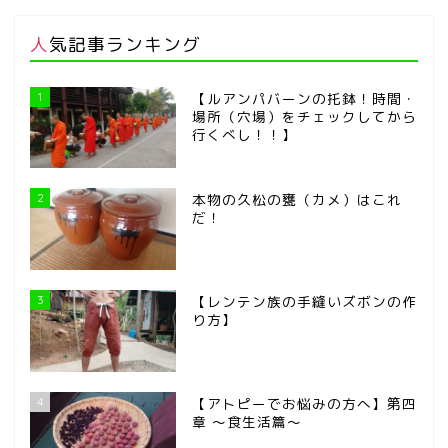
人気記事ランキング
1
【ルアンパバーンの托鉢！時間・
場所（穴場）をチェックしてから
行くべし！！】
2
本物の久松の甕（カメ）はこれ
だ！
3
【レンテン族の手縫いズボンの作
り方】
4
【アトピーでお悩みの方へ】第四
章 ～食生活篇～