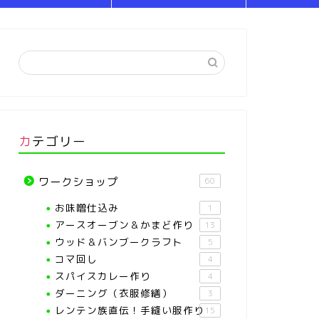
カテゴリー
ワークショップ
60
お味噌仕込み
1
アースオーブン＆かまど作り
13
ウッド＆バンブークラフト
5
コマ回し
4
スパイスカレー作り
4
ダーニング（衣服修繕）
3
レンテン族直伝！手縫い服作り
15