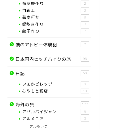
布草履作り
2
竹細工
2
蕎麦打ち
8
鍋敷き作り
2
餃子作り
7
僕のアトピー体験記
7
日本国内ヒッチハイクの旅
98
日記
50
いるかビレッジ
9
みやもと糀店
18
海外の旅
177
アゼルバイジャン
5
アルメニア
3
アルツァフ