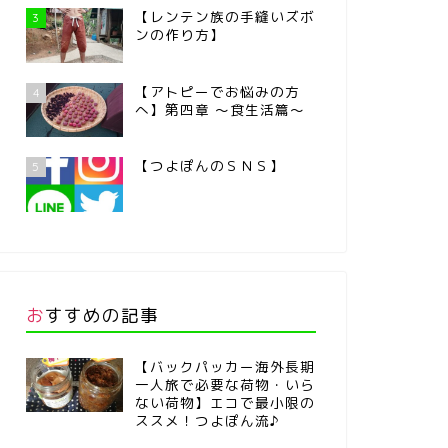
【レンテン族の手縫いズボ
3
ンの作り方】
【アトピーでお悩みの方
4
へ】第四章 ～食生活篇～
【つよぽんのＳＮＳ】
5
おすすめの記事
【バックパッカー海外長期
一人旅で必要な荷物・いら
ない荷物】エコで最小限の
ススメ！つよぽん流♪