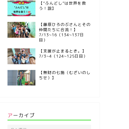
【“ふんどし”は世界を救
う！説】
【藤原ひろのぶさんとその
仲間たちに合流！】
7/13~16（134~137日
目）
【支援が止まるとき。】
7/3~4（124~125日目）
【無財の七施（むざいのし
ちせ）】
アーカイブ