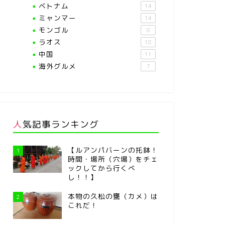
ベトナム
14
ミャンマー
14
モンゴル
8
ラオス
18
中国
11
海外グルメ
7
人気記事ランキング
【ルアンパバーンの托鉢！
1
時間・場所（穴場）をチェ
ックしてから行くべ
し！！】
本物の久松の甕（カメ）は
2
これだ！