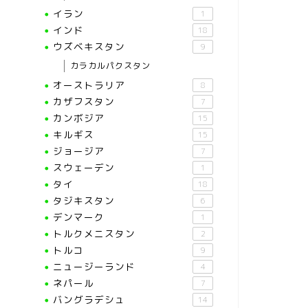
イラン
1
インド
18
ウズベキスタン
9
カラカルパクスタン
オーストラリア
8
カザフスタン
7
カンボジア
15
キルギス
15
ジョージア
7
スウェーデン
1
タイ
18
タジキスタン
6
デンマーク
1
トルクメニスタン
2
トルコ
9
ニュージーランド
4
ネパール
7
バングラデシュ
14