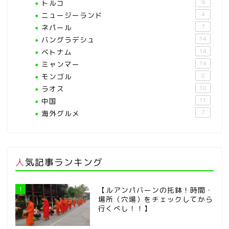
トルコ
9
ニュージーランド
4
ネパール
7
バングラデシュ
14
ベトナム
14
ミャンマー
14
モンゴル
8
ラオス
18
中国
11
海外グルメ
7
人気記事ランキング
1
【ルアンパバーンの托鉢！時間・
場所（穴場）をチェックしてから
行くべし！！】