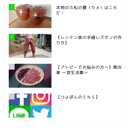
2
本物の久松の甕（カメ）はこれ
だ！
3
【レンテン族の手縫いズボンの作
り方】
4
【アトピーでお悩みの方へ】第四
章 ～食生活篇～
5
【つよぽんのＳＮＳ】