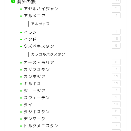
177
海外の旅
アゼルバイジャン
5
アルメニア
3
アルツァフ
イラン
1
インド
18
ウズベキスタン
9
カラカルパクスタン
オーストラリア
8
カザフスタン
7
カンボジア
15
キルギス
15
ジョージア
7
スウェーデン
1
タイ
18
タジキスタン
6
デンマーク
1
トルクメニスタン
2