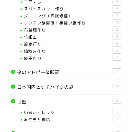
コマ回し
4
スパイスカレー作り
4
ダーニング（衣服修繕）
3
レンテン族直伝！手縫い服作り
15
布草履作り
2
竹細工
2
蕎麦打ち
8
鍋敷き作り
2
餃子作り
7
7
僕のアトピー体験記
98
日本国内ヒッチハイクの旅
50
日記
いるかビレッジ
9
みやもと糀店
18