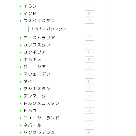
イラン
1
インド
18
ウズベキスタン
9
カラカルパクスタン
オーストラリア
8
カザフスタン
7
カンボジア
15
キルギス
15
ジョージア
7
スウェーデン
1
タイ
18
タジキスタン
6
デンマーク
1
トルクメニスタン
2
トルコ
9
ニュージーランド
4
ネパール
7
バングラデシュ
14