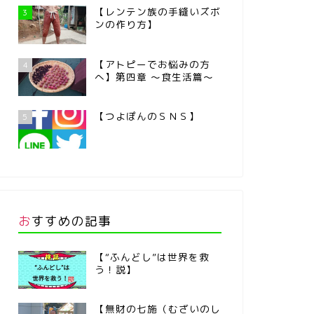
【レンテン族の手縫いズボ
3
ンの作り方】
【アトピーでお悩みの方
4
へ】第四章 ～食生活篇～
【つよぽんのＳＮＳ】
5
おすすめの記事
【“ふんどし”は世界を救
う！説】
【無財の七施（むざいのし