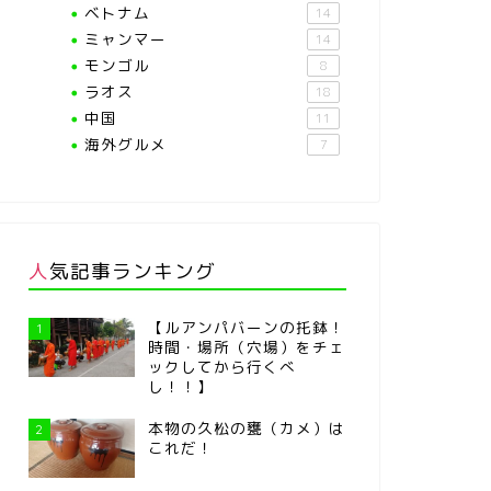
ベトナム
14
ミャンマー
14
モンゴル
8
ラオス
18
中国
11
海外グルメ
7
人気記事ランキング
【ルアンパバーンの托鉢！
1
時間・場所（穴場）をチェ
ックしてから行くべ
し！！】
本物の久松の甕（カメ）は
2
これだ！