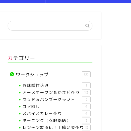
カテゴリー
ワークショップ
60
お味噌仕込み
1
アースオーブン＆かまど作り
13
ウッド＆バンブークラフト
5
コマ回し
4
スパイスカレー作り
4
ダーニング（衣服修繕）
3
レンテン族直伝！手縫い服作り
15