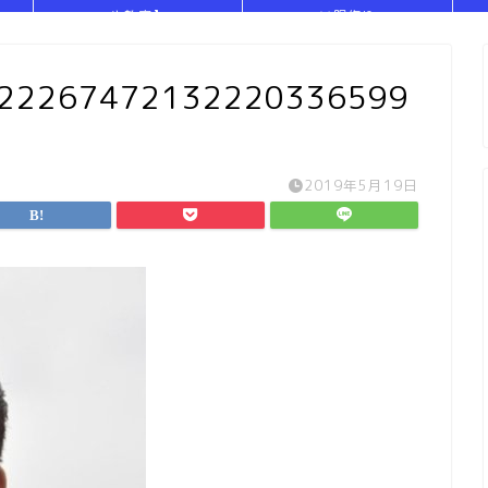
や教室】
い服作り
422267472132220336599
2019年5月19日