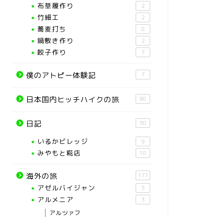
布草履作り
2
竹細工
2
蕎麦打ち
8
鍋敷き作り
2
餃子作り
7
僕のアトピー体験記
7
日本国内ヒッチハイクの旅
98
日記
50
いるかビレッジ
9
みやもと糀店
18
海外の旅
177
アゼルバイジャン
5
アルメニア
3
アルツァフ