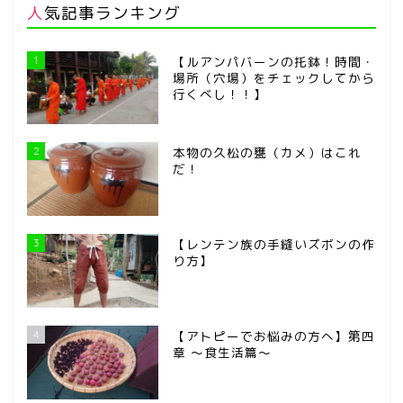
人気記事ランキング
1
【ルアンパバーンの托鉢！時間・
場所（穴場）をチェックしてから
行くべし！！】
2
本物の久松の甕（カメ）はこれ
だ！
3
【レンテン族の手縫いズボンの作
り方】
4
【アトピーでお悩みの方へ】第四
章 ～食生活篇～