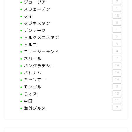
ジョージア
7
スウェーデン
1
タイ
18
タジキスタン
6
デンマーク
1
トルクメニスタン
2
トルコ
9
ニュージーランド
4
ネパール
7
バングラデシュ
14
ベトナム
14
ミャンマー
14
モンゴル
8
ラオス
18
中国
11
海外グルメ
7