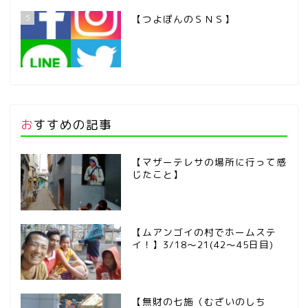
5
【つよぽんのＳＮＳ】
おすすめの記事
【マザーテレサの場所に行って感
じたこと】
【ムアンゴイの村でホームステ
イ！】3/18～21(42～45日目)
【無財の七施（むざいのしち