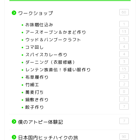
60
ワークショップ
お味噌仕込み
1
アースオーブン＆かまど作り
13
ウッド＆バンブークラフト
5
コマ回し
4
スパイスカレー作り
4
ダーニング（衣服修繕）
3
レンテン族直伝！手縫い服作り
15
布草履作り
2
竹細工
2
蕎麦打ち
8
鍋敷き作り
2
餃子作り
7
7
僕のアトピー体験記
98
日本国内ヒッチハイクの旅