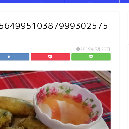
や教室】
い服作り
256499510387999302575
2019年3月22日