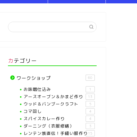
カテゴリー
ワークショップ
60
お味噌仕込み
1
アースオーブン＆かまど作り
13
ウッド＆バンブークラフト
5
コマ回し
4
スパイスカレー作り
4
ダーニング（衣服修繕）
3
レンテン族直伝！手縫い服作り
15