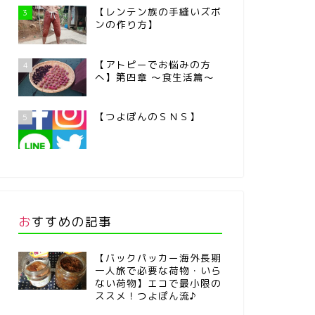
【レンテン族の手縫いズボ
3
ンの作り方】
【アトピーでお悩みの方
4
へ】第四章 ～食生活篇～
【つよぽんのＳＮＳ】
5
おすすめの記事
【バックパッカー海外長期
一人旅で必要な荷物・いら
ない荷物】エコで最小限の
ススメ！つよぽん流♪