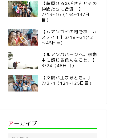
【藤原ひろのぶさんとその
仲間たちに合流！】
7/13~16（134~137日
目）
【ムアンゴイの村でホーム
ステイ！】3/18～21(42
～45日目)
【ルアンパバーンへ。移動
中に感じる色んなこと。】
3/24（48日目）
【支援が止まるとき。】
7/3~4（124~125日目）
アーカイブ