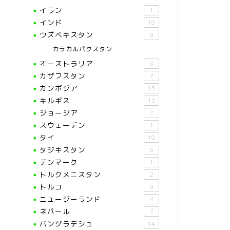
イラン
1
インド
18
ウズベキスタン
9
カラカルパクスタン
オーストラリア
8
カザフスタン
7
カンボジア
15
キルギス
15
ジョージア
7
スウェーデン
1
タイ
18
タジキスタン
6
デンマーク
1
トルクメニスタン
2
トルコ
9
ニュージーランド
4
ネパール
7
バングラデシュ
14