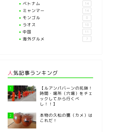
ベトナム
14
ミャンマー
14
モンゴル
8
ラオス
18
中国
11
海外グルメ
7
人気記事ランキング
【ルアンパバーンの托鉢！
1
時間・場所（穴場）をチェ
ックしてから行くべ
し！！】
本物の久松の甕（カメ）は
2
これだ！