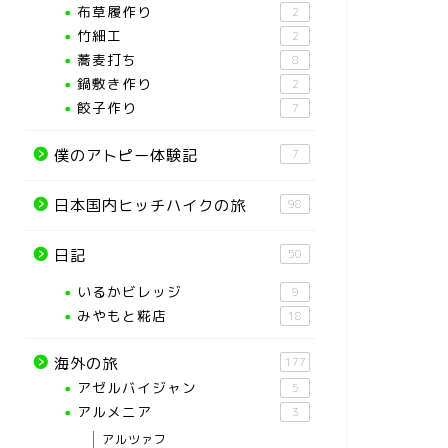
布草履作り
2
竹細工
2
蕎麦打ち
8
鍋敷き作り
2
餃子作り
7
僕のアトピー体験記
7
日本国内ヒッチハイクの旅
98
日記
50
いるかビレッジ
9
みやもと糀店
18
海外の旅
177
アゼルバイジャン
5
アルメニア
3
アルツァフ