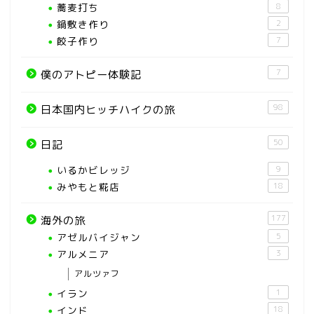
蕎麦打ち
8
鍋敷き作り
2
餃子作り
7
7
僕のアトピー体験記
98
日本国内ヒッチハイクの旅
50
日記
いるかビレッジ
9
みやもと糀店
18
177
海外の旅
アゼルバイジャン
5
アルメニア
3
アルツァフ
イラン
1
インド
18