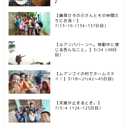
♪
【藤原ひろのぶさんとその仲間た
ちに合流！】
7/13~16（134~137日目）
【ルアンパバーンへ。移動中に感
じる色んなこと。】3/24（48日
目）
【ムアンゴイの村でホームステ
イ！】3/18～21(42～45日目)
【支援が止まるとき。】
7/3~4（124~125日目）