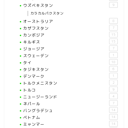
ウズベキスタン
9
カラカルパクスタン
オーストラリア
8
カザフスタン
7
カンボジア
15
キルギス
15
ジョージア
7
スウェーデン
1
タイ
18
タジキスタン
6
デンマーク
1
トルクメニスタン
2
トルコ
9
ニュージーランド
4
ネパール
7
バングラデシュ
14
ベトナム
14
ミャンマー
14