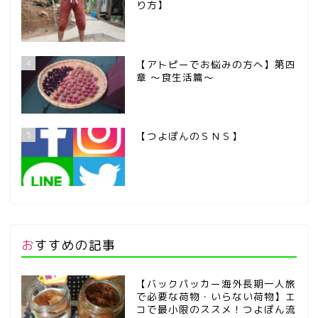
り方】
4
【アトピーでお悩みの方へ】第四
章 ～食生活篇～
5
【つよぽんのＳＮＳ】
おすすめの記事
【バックパッカー海外長期一人旅
で必要な荷物・いらない荷物】エ
コで最小限のススメ！つよぽん流