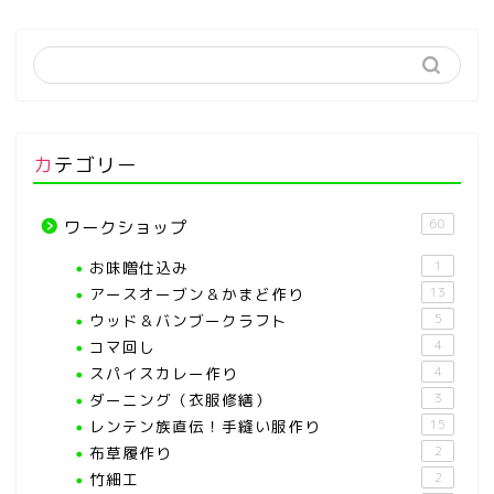
カテゴリー
60
ワークショップ
お味噌仕込み
1
アースオーブン＆かまど作り
13
ウッド＆バンブークラフト
5
コマ回し
4
スパイスカレー作り
4
ダーニング（衣服修繕）
3
レンテン族直伝！手縫い服作り
15
布草履作り
2
竹細工
2