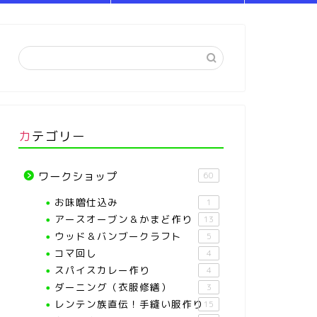
カテゴリー
ワークショップ
60
お味噌仕込み
1
アースオーブン＆かまど作り
13
ウッド＆バンブークラフト
5
コマ回し
4
スパイスカレー作り
4
ダーニング（衣服修繕）
3
レンテン族直伝！手縫い服作り
15