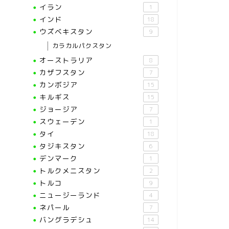
イラン
1
インド
18
ウズベキスタン
9
カラカルパクスタン
オーストラリア
8
カザフスタン
7
カンボジア
15
キルギス
15
ジョージア
7
スウェーデン
1
タイ
18
タジキスタン
6
デンマーク
1
トルクメニスタン
2
トルコ
9
ニュージーランド
4
ネパール
7
バングラデシュ
14