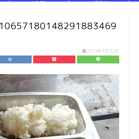
や教室】
い服作り
310657180148291883469
2019年3月22日