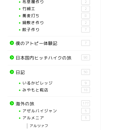
布草履作り
2
竹細工
2
蕎麦打ち
8
鍋敷き作り
2
餃子作り
7
僕のアトピー体験記
7
日本国内ヒッチハイクの旅
98
日記
50
いるかビレッジ
9
みやもと糀店
18
海外の旅
177
アゼルバイジャン
5
アルメニア
3
アルツァフ