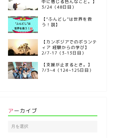
中に感じる色んなこと。】
3/24（48日目）
【“ふんどし”は世界を救
う！説】
【カンボジアでのボランテ
ィア 経験からの学び】
2/7-17（3-13日目）
【支援が止まるとき。】
7/3~4（124~125日目）
アーカイブ