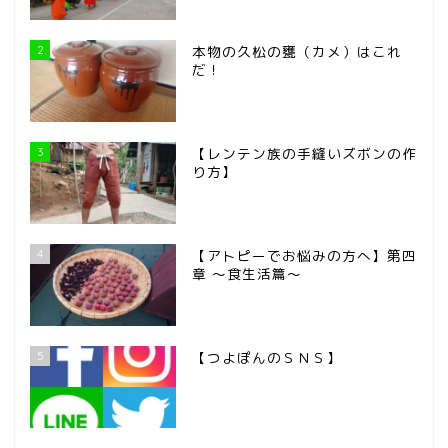
2
本物の久松の甕（カメ）はこれ
だ！
3
【レンテン族の手縫いズボンの作
り方】
4
【アトピーでお悩みの方へ】第四
章 ～食生活篇～
5
【つよぽんのＳＮＳ】