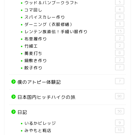
ウッド＆バンブークラフト
5
コマ回し
4
スパイスカレー作り
4
ダーニング（衣服修繕）
3
レンテン族直伝！手縫い服作り
15
布草履作り
2
竹細工
2
蕎麦打ち
8
鍋敷き作り
2
餃子作り
7
7
僕のアトピー体験記
98
日本国内ヒッチハイクの旅
50
日記
いるかビレッジ
9
みやもと糀店
18