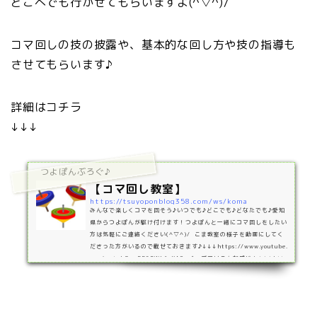
どこへでも行かせてもらいますよ(^▽^)/
コマ回しの技の披露や、基本的な回し方や技の指導も
させてもらいます♪
詳細はコチラ
↓↓↓
つよぽんぶろぐ♪
【コマ回し教室】
https://tsuyoponblog358.com/ws/koma
みんなで楽しくコマを回そう♪いつでも♪どこでも♪どなたでも♪愛知
県からつよぽんが駆け付けます！つよぽんと一緒にコマ回しをしたい
方は気軽にご連絡ください(^▽^)/ こま教室の様子を動画にしてく
ださった方がいるので載せておきます♪↓↓↓https://www.youtube.
com/watch?v=PP6PWhfgKAQ ベーゴマはこんな感じ！↓↓↓http
s://www.youtube.com/watch?v=z4kSpvLDYRU なぜコマ回
し？？僕は保育園くらいの時に、初めて“こまのおっちゃん(藤田由仁
さん)”という名古屋に日本独楽博物館を建てられた方と出会ったのが
キッ…