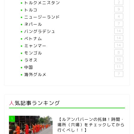
トルクメニスタン
2
トルコ
9
ニュージーランド
4
ネパール
7
バングラデシュ
14
ベトナム
14
ミャンマー
14
モンゴル
8
ラオス
18
中国
11
海外グルメ
7
人気記事ランキング
1
【ルアンパバーンの托鉢！時間・
場所（穴場）をチェックしてから
行くべし！！】