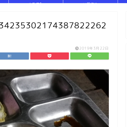
や教室】
い服作り
834235302174387822262
2019年3月22日