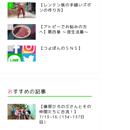
【レンテン族の手縫いズボ
3
ンの作り方】
【アトピーでお悩みの方
4
へ】第四章 ～食生活篇～
【つよぽんのＳＮＳ】
5
おすすめの記事
【藤原ひろのぶさんとその
仲間たちに合流！】
7/13~16（134~137日
目）