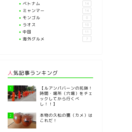
ベトナム
14
ミャンマー
14
モンゴル
8
ラオス
18
中国
11
海外グルメ
7
人気記事ランキング
【ルアンパバーンの托鉢！
1
時間・場所（穴場）をチェ
ックしてから行くべ
し！！】
本物の久松の甕（カメ）は
2
これだ！