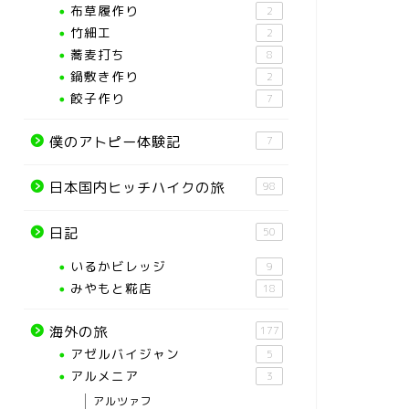
布草履作り
2
竹細工
2
蕎麦打ち
8
鍋敷き作り
2
餃子作り
7
僕のアトピー体験記
7
日本国内ヒッチハイクの旅
98
日記
50
いるかビレッジ
9
みやもと糀店
18
海外の旅
177
アゼルバイジャン
5
アルメニア
3
アルツァフ