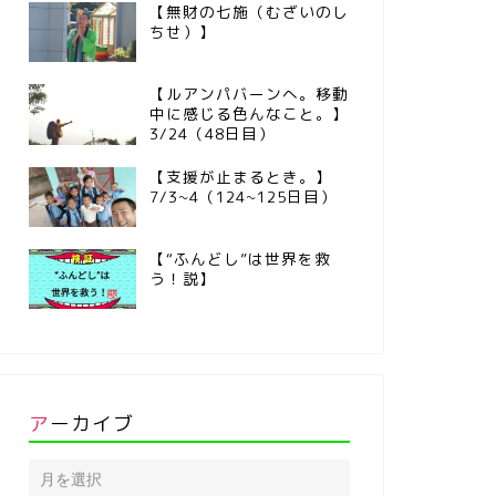
【無財の七施（むざいのし
ちせ）】
【ルアンパバーンへ。移動
中に感じる色んなこと。】
3/24（48日目）
【支援が止まるとき。】
7/3~4（124~125日目）
【“ふんどし”は世界を救
う！説】
アーカイブ