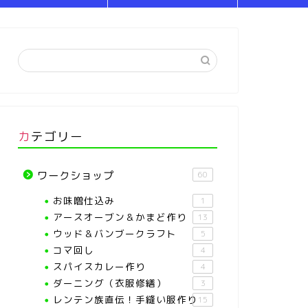
カテゴリー
ワークショップ
60
お味噌仕込み
1
アースオーブン＆かまど作り
13
ウッド＆バンブークラフト
5
コマ回し
4
スパイスカレー作り
4
ダーニング（衣服修繕）
3
レンテン族直伝！手縫い服作り
15