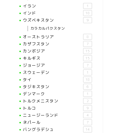
イラン
1
インド
18
ウズベキスタン
9
カラカルパクスタン
オーストラリア
8
カザフスタン
7
カンボジア
15
キルギス
15
ジョージア
7
スウェーデン
1
タイ
18
タジキスタン
6
デンマーク
1
トルクメニスタン
2
トルコ
9
ニュージーランド
4
ネパール
7
バングラデシュ
14