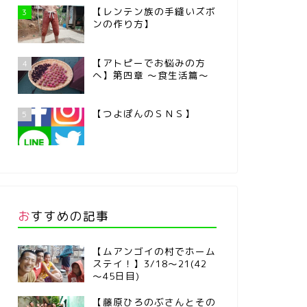
【レンテン族の手縫いズボ
3
ンの作り方】
【アトピーでお悩みの方
4
へ】第四章 ～食生活篇～
【つよぽんのＳＮＳ】
5
おすすめの記事
【ムアンゴイの村でホーム
ステイ！】3/18～21(42
～45日目)
【藤原ひろのぶさんとその