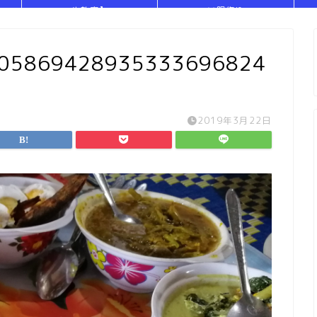
や教室】
い服作り
705869428935333696824
2019年3月22日