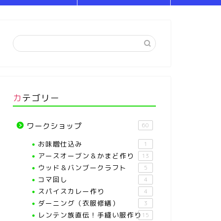
カテゴリー
ワークショップ
60
お味噌仕込み
1
アースオーブン＆かまど作り
13
ウッド＆バンブークラフト
5
コマ回し
4
スパイスカレー作り
4
ダーニング（衣服修繕）
3
レンテン族直伝！手縫い服作り
15