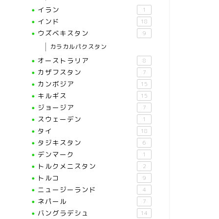
イラン
1
インド
18
ウズベキスタン
9
カラカルパクスタン
オーストラリア
8
カザフスタン
7
カンボジア
15
キルギス
15
ジョージア
7
スウェーデン
1
タイ
18
タジキスタン
6
デンマーク
1
トルクメニスタン
2
トルコ
9
ニュージーランド
4
ネパール
7
バングラデシュ
14