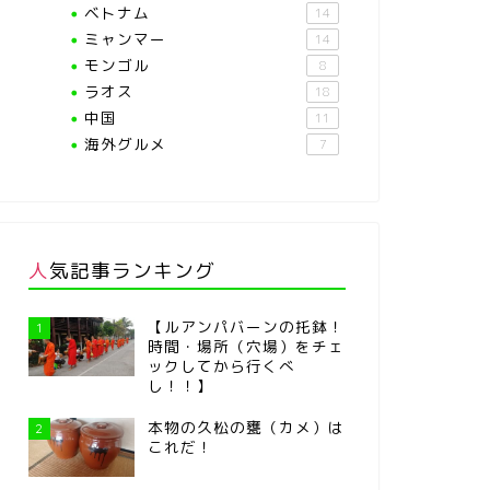
ベトナム
14
ミャンマー
14
モンゴル
8
ラオス
18
中国
11
海外グルメ
7
人気記事ランキング
【ルアンパバーンの托鉢！
1
時間・場所（穴場）をチェ
ックしてから行くべ
し！！】
本物の久松の甕（カメ）は
2
これだ！