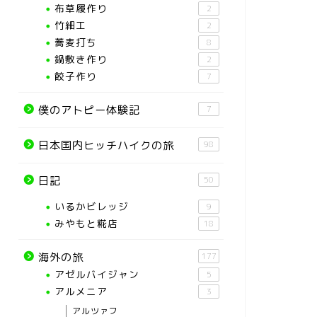
布草履作り
2
竹細工
2
蕎麦打ち
8
鍋敷き作り
2
餃子作り
7
僕のアトピー体験記
7
日本国内ヒッチハイクの旅
98
日記
50
いるかビレッジ
9
みやもと糀店
18
海外の旅
177
アゼルバイジャン
5
アルメニア
3
アルツァフ