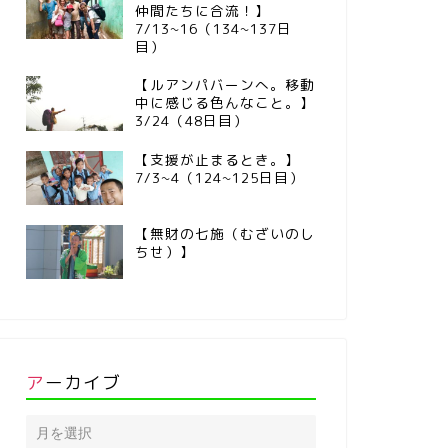
仲間たちに合流！】
7/13~16（134~137日
目）
【ルアンパバーンへ。移動
中に感じる色んなこと。】
3/24（48日目）
【支援が止まるとき。】
7/3~4（124~125日目）
【無財の七施（むざいのし
ちせ）】
アーカイブ