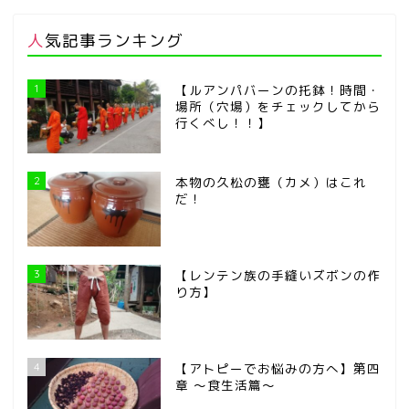
人気記事ランキング
1
【ルアンパバーンの托鉢！時間・
場所（穴場）をチェックしてから
行くべし！！】
2
本物の久松の甕（カメ）はこれ
だ！
3
【レンテン族の手縫いズボンの作
り方】
4
【アトピーでお悩みの方へ】第四
章 ～食生活篇～