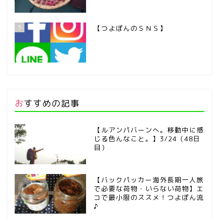
5
【つよぽんのＳＮＳ】
おすすめの記事
【ルアンパバーンへ。移動中に感
じる色んなこと。】3/24（48日
目）
【バックパッカー海外長期一人旅
で必要な荷物・いらない荷物】エ
コで最小限のススメ！つよぽん流
♪