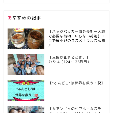
おすすめの記事
【バックパッカー海外長期一人旅
で必要な荷物・いらない荷物】エ
コで最小限のススメ！つよぽん流
♪
【支援が止まるとき。】
7/3~4（124~125日目）
【“ふんどし”は世界を救う！説】
【ムアンゴイの村でホームステ