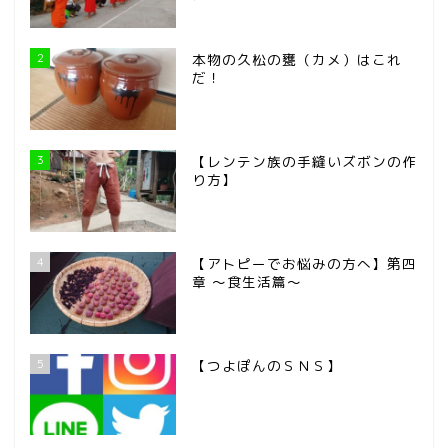
2
本物の久松の甕（カメ）はこれ
だ！
3
【レンテン族の手縫いズボンの作
り方】
4
【アトピーでお悩みの方へ】第四
章 ～食生活篇～
5
【つよぽんのＳＮＳ】