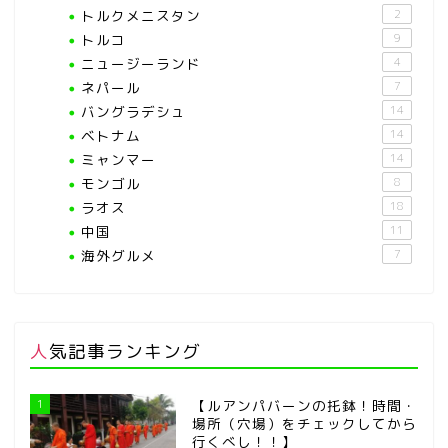
トルクメニスタン
2
トルコ
9
ニュージーランド
4
ネパール
7
バングラデシュ
14
ベトナム
14
ミャンマー
14
モンゴル
8
ラオス
18
中国
11
海外グルメ
7
人気記事ランキング
1
【ルアンパバーンの托鉢！時間・
場所（穴場）をチェックしてから
行くべし！！】