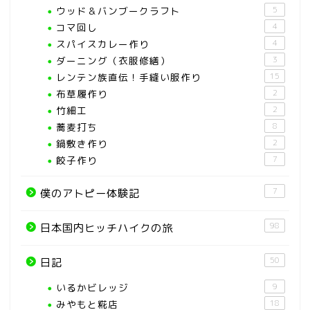
ウッド＆バンブークラフト
5
コマ回し
4
スパイスカレー作り
4
ダーニング（衣服修繕）
3
レンテン族直伝！手縫い服作り
15
布草履作り
2
竹細工
2
蕎麦打ち
8
鍋敷き作り
2
餃子作り
7
7
僕のアトピー体験記
98
日本国内ヒッチハイクの旅
50
日記
いるかビレッジ
9
みやもと糀店
18