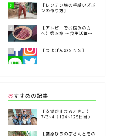
【レンテン族の手縫いズボ
3
ンの作り方】
【アトピーでお悩みの方
4
へ】第四章 ～食生活篇～
【つよぽんのＳＮＳ】
5
おすすめの記事
【支援が止まるとき。】
7/3~4（124~125日目）
【藤原ひろのぶさんとその