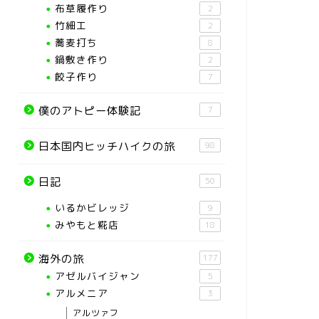
布草履作り
2
竹細工
2
蕎麦打ち
8
鍋敷き作り
2
餃子作り
7
僕のアトピー体験記
7
日本国内ヒッチハイクの旅
98
日記
50
いるかビレッジ
9
みやもと糀店
18
海外の旅
177
アゼルバイジャン
5
アルメニア
3
アルツァフ