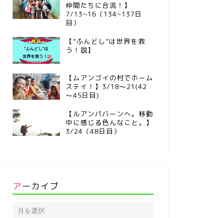
仲間たちに合流！】
7/13~16（134~137日
目）
【“ふんどし”は世界を救
う！説】
【ムアンゴイの村でホーム
ステイ！】3/18～21(42
～45日目)
【ルアンパバーンへ。移動
中に感じる色んなこと。】
3/24（48日目）
アーカイブ