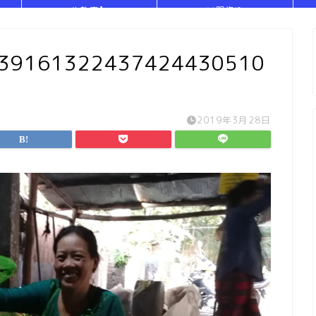
や教室】
い服作り
139161322437424430510
2019年3月28日