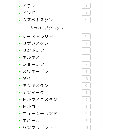
イラン
1
インド
18
ウズベキスタン
9
カラカルパクスタン
オーストラリア
8
カザフスタン
7
カンボジア
15
キルギス
15
ジョージア
7
スウェーデン
1
タイ
18
タジキスタン
6
デンマーク
1
トルクメニスタン
2
トルコ
9
ニュージーランド
4
ネパール
7
バングラデシュ
14