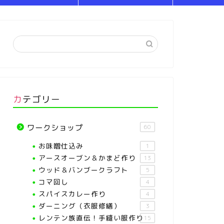
カテゴリー
ワークショップ
60
お味噌仕込み
1
アースオーブン＆かまど作り
13
ウッド＆バンブークラフト
5
コマ回し
4
スパイスカレー作り
4
ダーニング（衣服修繕）
3
レンテン族直伝！手縫い服作り
15