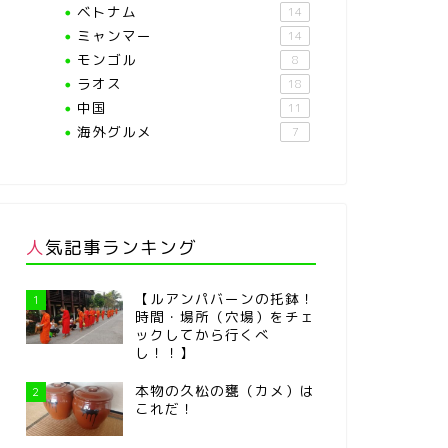
ベトナム
14
ミャンマー
14
モンゴル
8
ラオス
18
中国
11
海外グルメ
7
人気記事ランキング
【ルアンパバーンの托鉢！
1
時間・場所（穴場）をチェ
ックしてから行くべ
し！！】
本物の久松の甕（カメ）は
2
これだ！