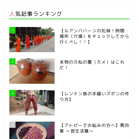
人気記事ランキング
1
【ルアンパバーンの托鉢！時間・
場所（穴場）をチェックしてから
行くべし！！】
2
本物の久松の甕（カメ）はこれ
だ！
3
【レンテン族の手縫いズボンの作
り方】
4
【アトピーでお悩みの方へ】第四
章 ～食生活篇～