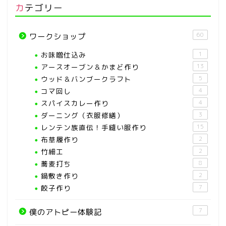
カテゴリー
60
ワークショップ
お味噌仕込み
1
アースオーブン＆かまど作り
13
ウッド＆バンブークラフト
5
コマ回し
4
スパイスカレー作り
4
ダーニング（衣服修繕）
3
レンテン族直伝！手縫い服作り
15
布草履作り
2
竹細工
2
蕎麦打ち
8
鍋敷き作り
2
餃子作り
7
7
僕のアトピー体験記