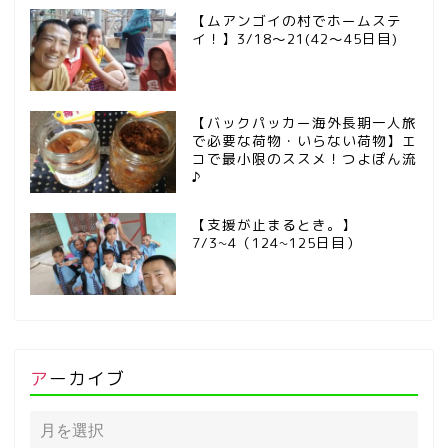
【ムアンゴイの村でホームステ
イ！】3/18～21(42～45日目)
【バックパッカー海外長期一人旅
で必要な荷物・いらない荷物】エ
コで最小限のススメ！つよぽん流
♪
【支援が止まるとき。】
7/3~4（124~125日目）
アーカイブ