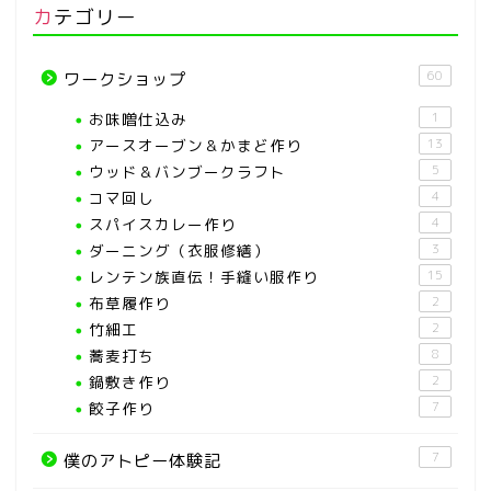
カテゴリー
60
ワークショップ
お味噌仕込み
1
アースオーブン＆かまど作り
13
ウッド＆バンブークラフト
5
コマ回し
4
スパイスカレー作り
4
ダーニング（衣服修繕）
3
レンテン族直伝！手縫い服作り
15
布草履作り
2
竹細工
2
蕎麦打ち
8
鍋敷き作り
2
餃子作り
7
7
僕のアトピー体験記