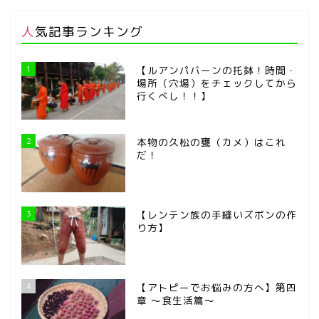
人気記事ランキング
1
【ルアンパバーンの托鉢！時間・
場所（穴場）をチェックしてから
行くべし！！】
2
本物の久松の甕（カメ）はこれ
だ！
3
【レンテン族の手縫いズボンの作
り方】
4
【アトピーでお悩みの方へ】第四
章 ～食生活篇～