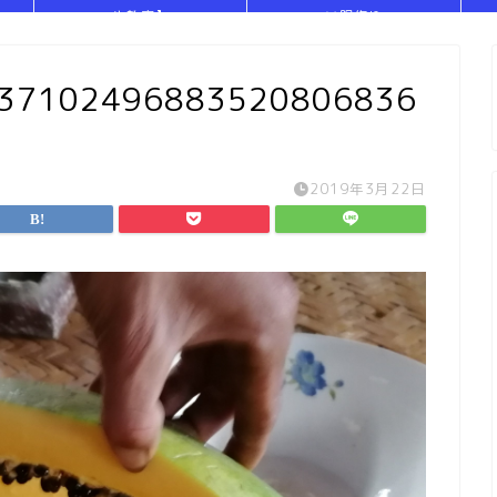
や教室】
い服作り
837102496883520806836
2019年3月22日