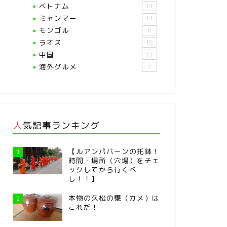
ベトナム
14
ミャンマー
14
モンゴル
8
ラオス
18
中国
11
海外グルメ
7
人気記事ランキング
【ルアンパバーンの托鉢！
1
時間・場所（穴場）をチェ
ックしてから行くべ
し！！】
本物の久松の甕（カメ）は
2
これだ！