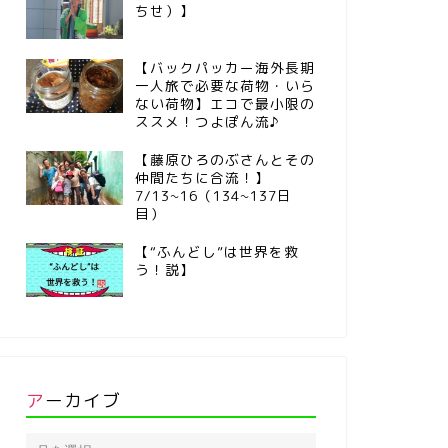
ちせ）】
【バックパッカー海外長期
一人旅で必要な荷物・いら
ない荷物】エコで最小限の
ススメ！つよぽん流♪
【藤原ひろのぶさんとその
仲間たちに合流！】
7/13~16（134~137日
目）
【“ふんどし”は世界を救
う！説】
アーカイブ