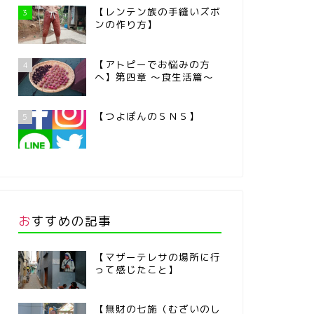
【レンテン族の手縫いズボ
3
ンの作り方】
【アトピーでお悩みの方
4
へ】第四章 ～食生活篇～
【つよぽんのＳＮＳ】
5
おすすめの記事
【マザーテレサの場所に行
って感じたこと】
【無財の七施（むざいのし