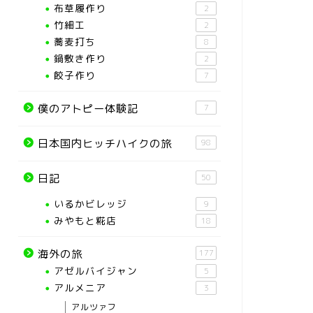
布草履作り
2
竹細工
2
蕎麦打ち
8
鍋敷き作り
2
餃子作り
7
僕のアトピー体験記
7
日本国内ヒッチハイクの旅
98
日記
50
いるかビレッジ
9
みやもと糀店
18
海外の旅
177
アゼルバイジャン
5
アルメニア
3
アルツァフ