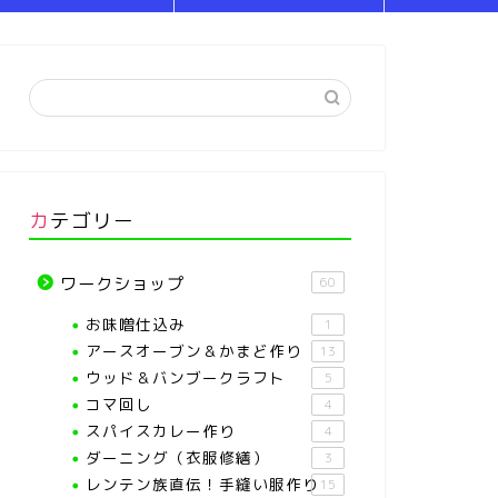
カテゴリー
ワークショップ
60
お味噌仕込み
1
アースオーブン＆かまど作り
13
ウッド＆バンブークラフト
5
コマ回し
4
スパイスカレー作り
4
ダーニング（衣服修繕）
3
レンテン族直伝！手縫い服作り
15