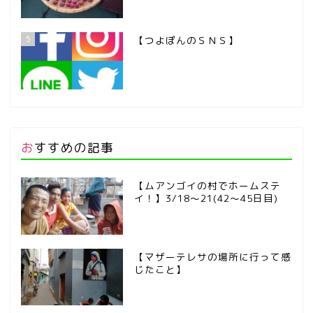
5
【つよぽんのＳＮＳ】
おすすめの記事
【ムアンゴイの村でホームステ
イ！】3/18～21(42～45日目)
【マザーテレサの場所に行って感
じたこと】