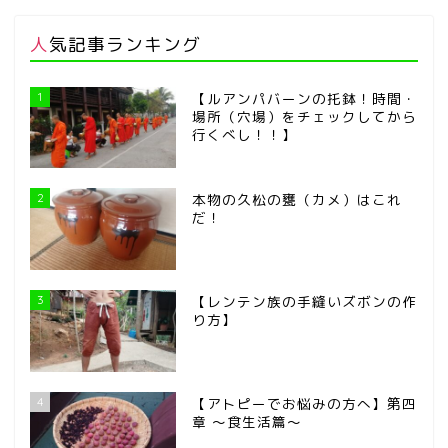
人気記事ランキング
1
【ルアンパバーンの托鉢！時間・
場所（穴場）をチェックしてから
行くべし！！】
2
本物の久松の甕（カメ）はこれ
だ！
3
【レンテン族の手縫いズボンの作
り方】
4
【アトピーでお悩みの方へ】第四
章 ～食生活篇～