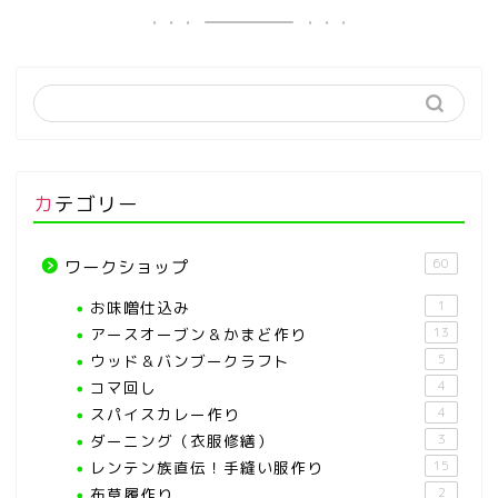
カテゴリー
60
ワークショップ
お味噌仕込み
1
アースオーブン＆かまど作り
13
ウッド＆バンブークラフト
5
コマ回し
4
スパイスカレー作り
4
ダーニング（衣服修繕）
3
レンテン族直伝！手縫い服作り
15
布草履作り
2