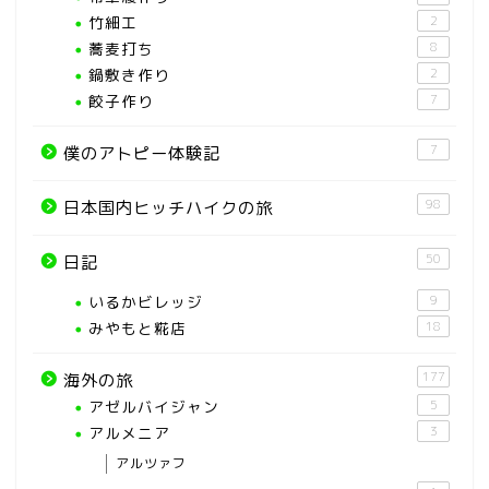
竹細工
2
蕎麦打ち
8
鍋敷き作り
2
餃子作り
7
7
僕のアトピー体験記
98
日本国内ヒッチハイクの旅
50
日記
いるかビレッジ
9
みやもと糀店
18
177
海外の旅
アゼルバイジャン
5
アルメニア
3
アルツァフ