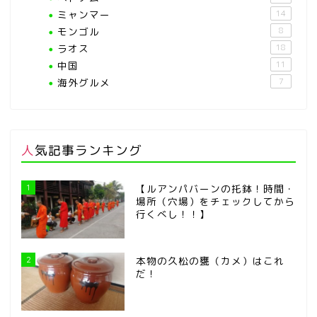
ミャンマー
14
モンゴル
8
ラオス
18
中国
11
海外グルメ
7
人気記事ランキング
1
【ルアンパバーンの托鉢！時間・
場所（穴場）をチェックしてから
行くべし！！】
2
本物の久松の甕（カメ）はこれ
だ！