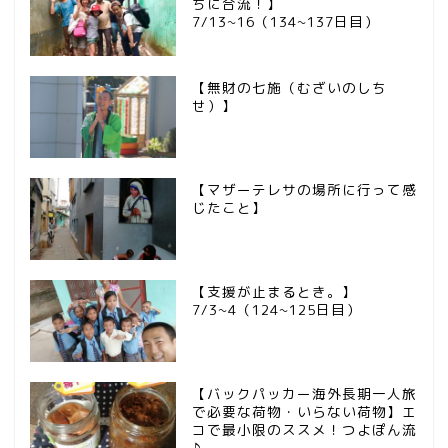
ちに合流！】
7/13~16（134~137日目）
【無財の七施（むざいのしち
せ）】
【マザーテレサの場所に行って感
じたこと】
【支援が止まるとき。】
7/3~4（124~125日目）
【バックパッカー海外長期一人旅
で必要な荷物・いらない荷物】エ
コで最小限のススメ！つよぽん流
♪