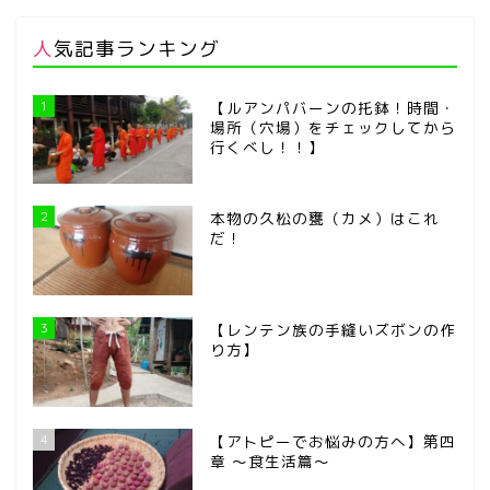
人気記事ランキング
1
【ルアンパバーンの托鉢！時間・
場所（穴場）をチェックしてから
行くべし！！】
2
本物の久松の甕（カメ）はこれ
だ！
3
【レンテン族の手縫いズボンの作
り方】
4
【アトピーでお悩みの方へ】第四
章 ～食生活篇～