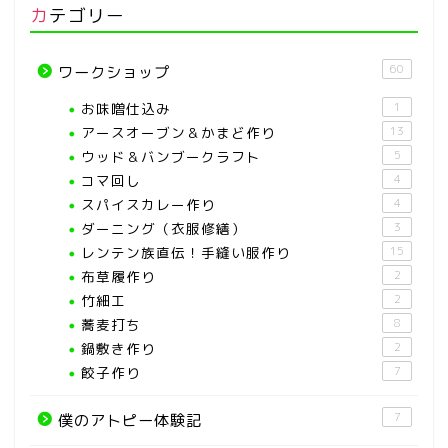
カテゴリー
60
ワークショップ
お味噌仕込み
1
アースオーブン＆かまど作り
13
ウッド＆バンブークラフト
5
コマ回し
4
スパイスカレー作り
4
ダーニング（衣服修繕）
3
レンテン族直伝！手縫い服作り
15
布草履作り
2
竹細工
2
蕎麦打ち
8
鍋敷き作り
2
餃子作り
7
7
僕のアトピー体験記