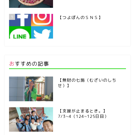
5
【つよぽんのＳＮＳ】
おすすめの記事
【無財の七施（むざいのしち
せ）】
【支援が止まるとき。】
7/3~4（124~125日目）