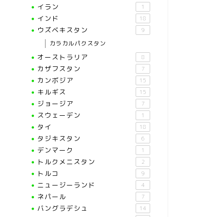
イラン
1
インド
18
ウズベキスタン
9
カラカルパクスタン
オーストラリア
8
カザフスタン
7
カンボジア
15
キルギス
15
ジョージア
7
スウェーデン
1
タイ
18
タジキスタン
6
デンマーク
1
トルクメニスタン
2
トルコ
9
ニュージーランド
4
ネパール
7
バングラデシュ
14