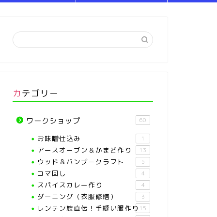
カテゴリー
ワークショップ
60
お味噌仕込み
1
アースオーブン＆かまど作り
13
ウッド＆バンブークラフト
5
コマ回し
4
スパイスカレー作り
4
ダーニング（衣服修繕）
3
レンテン族直伝！手縫い服作り
15