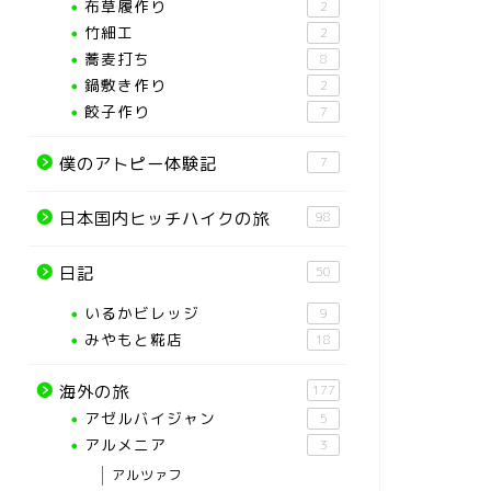
布草履作り
2
竹細工
2
蕎麦打ち
8
鍋敷き作り
2
餃子作り
7
僕のアトピー体験記
7
日本国内ヒッチハイクの旅
98
日記
50
いるかビレッジ
9
みやもと糀店
18
海外の旅
177
アゼルバイジャン
5
アルメニア
3
アルツァフ