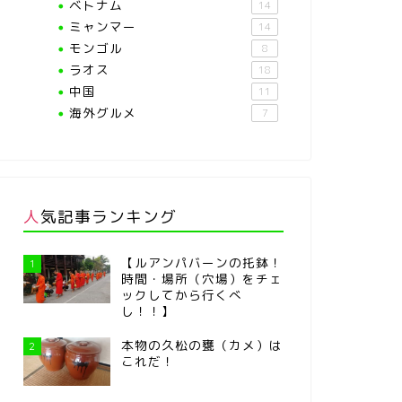
ベトナム
14
ミャンマー
14
モンゴル
8
ラオス
18
中国
11
海外グルメ
7
人気記事ランキング
【ルアンパバーンの托鉢！
1
時間・場所（穴場）をチェ
ックしてから行くべ
し！！】
本物の久松の甕（カメ）は
2
これだ！