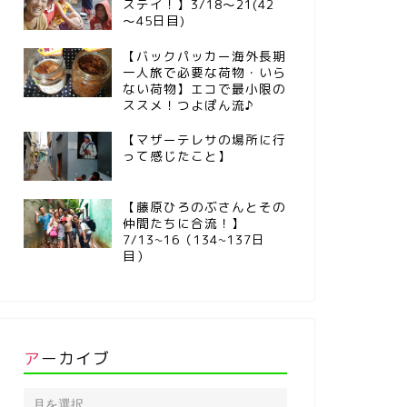
ステイ！】3/18～21(42
～45日目)
【バックパッカー海外長期
一人旅で必要な荷物・いら
ない荷物】エコで最小限の
ススメ！つよぽん流♪
【マザーテレサの場所に行
って感じたこと】
【藤原ひろのぶさんとその
仲間たちに合流！】
7/13~16（134~137日
目）
アーカイブ