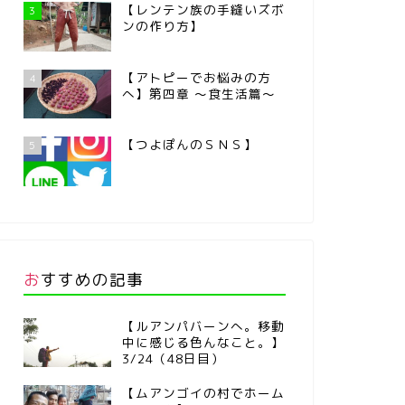
【レンテン族の手縫いズボ
3
ンの作り方】
【アトピーでお悩みの方
4
へ】第四章 ～食生活篇～
【つよぽんのＳＮＳ】
5
おすすめの記事
【ルアンパバーンへ。移動
中に感じる色んなこと。】
3/24（48日目）
【ムアンゴイの村でホーム