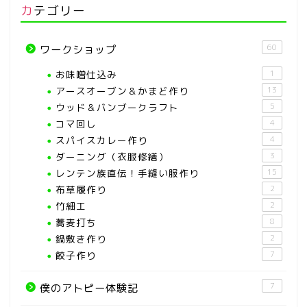
カテゴリー
60
ワークショップ
お味噌仕込み
1
アースオーブン＆かまど作り
13
ウッド＆バンブークラフト
5
コマ回し
4
スパイスカレー作り
4
ダーニング（衣服修繕）
3
レンテン族直伝！手縫い服作り
15
布草履作り
2
竹細工
2
蕎麦打ち
8
鍋敷き作り
2
餃子作り
7
7
僕のアトピー体験記