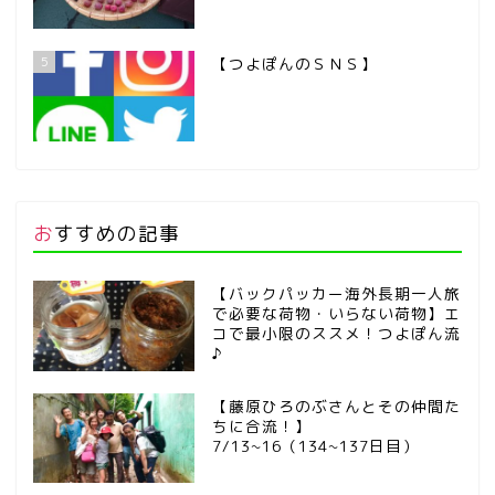
5
【つよぽんのＳＮＳ】
おすすめの記事
【バックパッカー海外長期一人旅
で必要な荷物・いらない荷物】エ
コで最小限のススメ！つよぽん流
♪
【藤原ひろのぶさんとその仲間た
ちに合流！】
7/13~16（134~137日目）