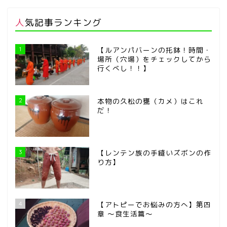
人気記事ランキング
1
【ルアンパバーンの托鉢！時間・
場所（穴場）をチェックしてから
行くべし！！】
2
本物の久松の甕（カメ）はこれ
だ！
3
【レンテン族の手縫いズボンの作
り方】
4
【アトピーでお悩みの方へ】第四
章 ～食生活篇～