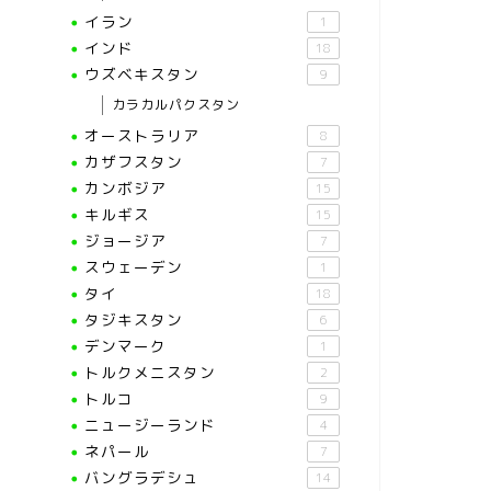
イラン
1
インド
18
ウズベキスタン
9
カラカルパクスタン
オーストラリア
8
カザフスタン
7
カンボジア
15
キルギス
15
ジョージア
7
スウェーデン
1
タイ
18
タジキスタン
6
デンマーク
1
トルクメニスタン
2
トルコ
9
ニュージーランド
4
ネパール
7
バングラデシュ
14