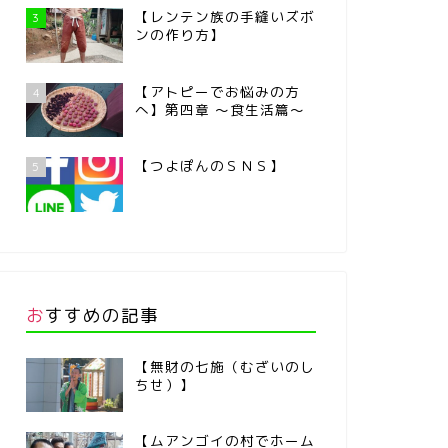
【レンテン族の手縫いズボ
3
ンの作り方】
【アトピーでお悩みの方
4
へ】第四章 ～食生活篇～
【つよぽんのＳＮＳ】
5
おすすめの記事
【無財の七施（むざいのし
ちせ）】
【ムアンゴイの村でホーム