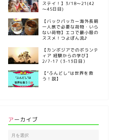
ステイ！】3/18～21(42
～45日目)
【バックパッカー海外長期
一人旅で必要な荷物・いら
ない荷物】エコで最小限の
ススメ！つよぽん流♪
【カンボジアでのボランテ
ィア 経験からの学び】
2/7-17（3-13日目）
【“ふんどし”は世界を救
う！説】
アーカイブ