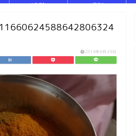
や教室】
い服作り
311660624588642806324
2019年6月29日