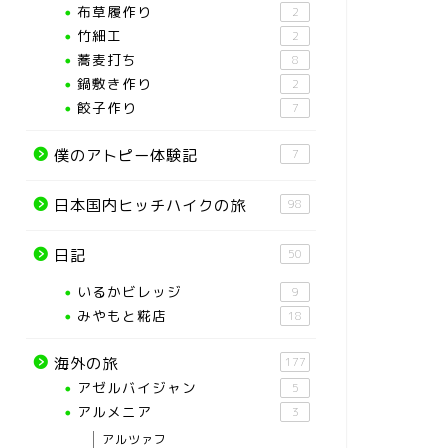
布草履作り
2
竹細工
2
蕎麦打ち
8
鍋敷き作り
2
餃子作り
7
僕のアトピー体験記
7
日本国内ヒッチハイクの旅
98
日記
50
いるかビレッジ
9
みやもと糀店
18
海外の旅
177
アゼルバイジャン
5
アルメニア
3
アルツァフ