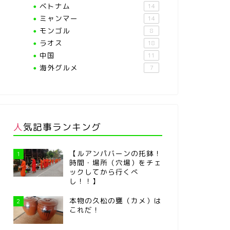
ベトナム
14
ミャンマー
14
モンゴル
8
ラオス
18
中国
11
海外グルメ
7
人気記事ランキング
【ルアンパバーンの托鉢！
1
時間・場所（穴場）をチェ
ックしてから行くべ
し！！】
本物の久松の甕（カメ）は
2
これだ！