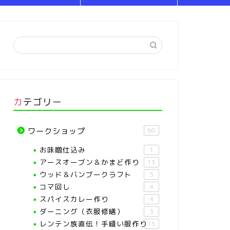
カテゴリー
ワークショップ
60
お味噌仕込み
1
アースオーブン＆かまど作り
13
ウッド＆バンブークラフト
5
コマ回し
4
スパイスカレー作り
4
ダーニング（衣服修繕）
3
レンテン族直伝！手縫い服作り
15