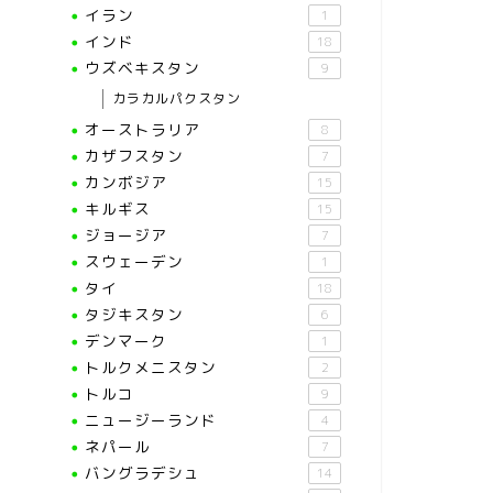
イラン
1
インド
18
ウズベキスタン
9
カラカルパクスタン
オーストラリア
8
カザフスタン
7
カンボジア
15
キルギス
15
ジョージア
7
スウェーデン
1
タイ
18
タジキスタン
6
デンマーク
1
トルクメニスタン
2
トルコ
9
ニュージーランド
4
ネパール
7
バングラデシュ
14