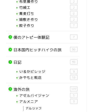
布草履作り
2
竹細工
2
蕎麦打ち
8
鍋敷き作り
2
餃子作り
7
僕のアトピー体験記
7
日本国内ヒッチハイクの旅
98
日記
50
いるかビレッジ
9
みやもと糀店
18
海外の旅
177
アゼルバイジャン
5
アルメニア
3
アルツァフ