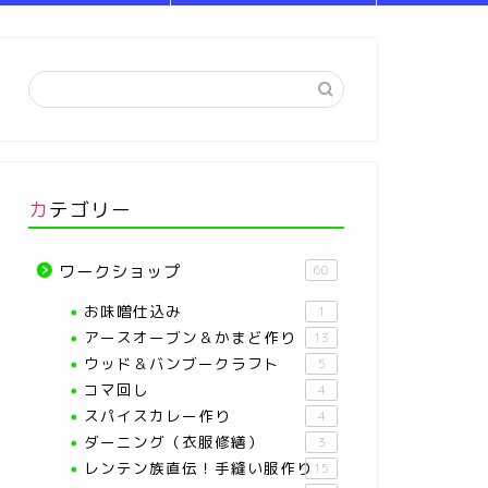
カテゴリー
ワークショップ
60
お味噌仕込み
1
アースオーブン＆かまど作り
13
ウッド＆バンブークラフト
5
コマ回し
4
スパイスカレー作り
4
ダーニング（衣服修繕）
3
レンテン族直伝！手縫い服作り
15