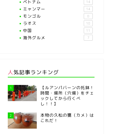
ベトナム
14
ミャンマー
14
モンゴル
8
ラオス
18
中国
11
海外グルメ
7
人気記事ランキング
【ルアンパバーンの托鉢！
1
時間・場所（穴場）をチェ
ックしてから行くべ
し！！】
本物の久松の甕（カメ）は
2
これだ！