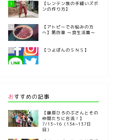
【レンテン族の手縫いズボ
3
ンの作り方】
【アトピーでお悩みの方
4
へ】第四章 ～食生活篇～
【つよぽんのＳＮＳ】
5
おすすめの記事
【藤原ひろのぶさんとその
仲間たちに合流！】
7/13~16（134~137日
目）