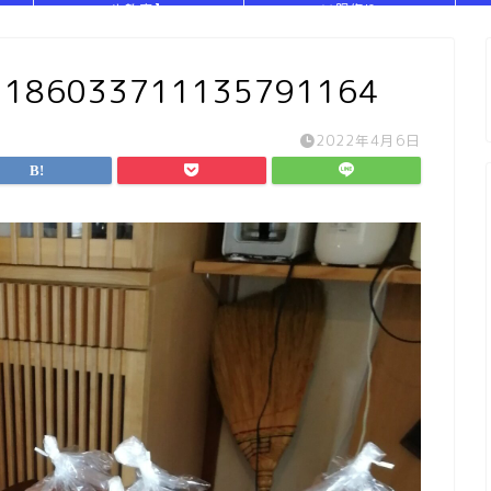
や教室】
い服作り
1186033711135791164
2022年4月6日