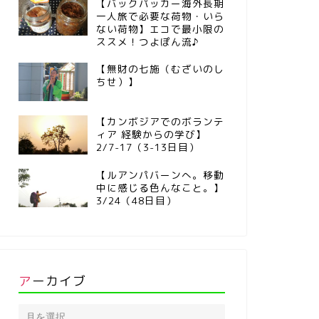
【バックパッカー海外長期
一人旅で必要な荷物・いら
ない荷物】エコで最小限の
ススメ！つよぽん流♪
【無財の七施（むざいのし
ちせ）】
【カンボジアでのボランテ
ィア 経験からの学び】
2/7-17（3-13日目）
【ルアンパバーンへ。移動
中に感じる色んなこと。】
3/24（48日目）
アーカイブ