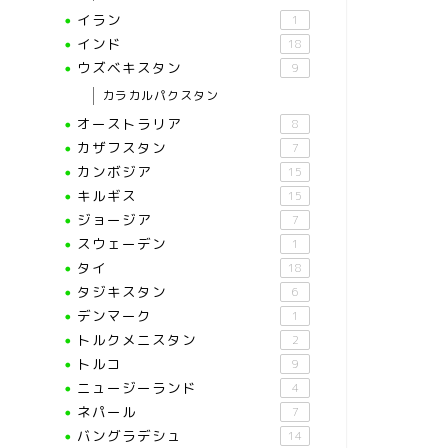
イラン
1
インド
18
ウズベキスタン
9
カラカルパクスタン
オーストラリア
8
カザフスタン
7
カンボジア
15
キルギス
15
ジョージア
7
スウェーデン
1
タイ
18
タジキスタン
6
デンマーク
1
トルクメニスタン
2
トルコ
9
ニュージーランド
4
ネパール
7
バングラデシュ
14