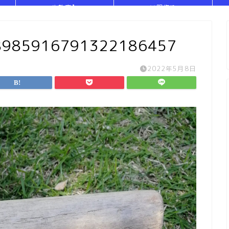
や教室】
い服作り
8985916791322186457
2022年5月8日