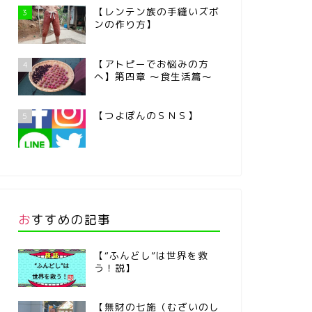
【レンテン族の手縫いズボ
3
ンの作り方】
【アトピーでお悩みの方
4
へ】第四章 ～食生活篇～
【つよぽんのＳＮＳ】
5
おすすめの記事
【“ふんどし”は世界を救
う！説】
【無財の七施（むざいのし