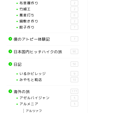
布草履作り
2
竹細工
2
蕎麦打ち
8
鍋敷き作り
2
餃子作り
7
僕のアトピー体験記
7
日本国内ヒッチハイクの旅
98
日記
50
いるかビレッジ
9
みやもと糀店
18
海外の旅
177
アゼルバイジャン
5
アルメニア
3
アルツァフ