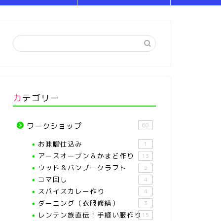
カテゴリー
ワークショップ
60
お味噌仕込み
1
アースオーブン＆かまど作り
13
ウッド＆バンブークラフト
5
コマ回し
4
スパイスカレー作り
4
ダーニング（衣服修繕）
3
レンテン族直伝！手縫い服作り
15