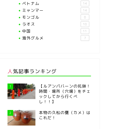
ベトナム
14
ミャンマー
14
モンゴル
8
ラオス
18
中国
11
海外グルメ
7
人気記事ランキング
【ルアンパバーンの托鉢！
1
時間・場所（穴場）をチェ
ックしてから行くべ
し！！】
本物の久松の甕（カメ）は
2
これだ！