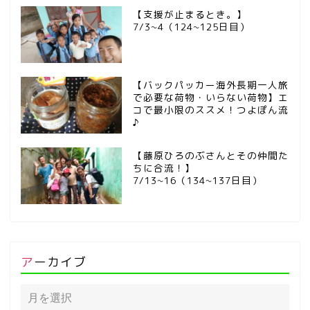
【支援が止まるとき。】
7/3~4（124~125日目）
【バックパッカー海外長期一人旅
で必要な荷物・いらない荷物】エ
コで最小限のススメ！つよぽん流
♪
【藤原ひろのぶさんとその仲間た
ちに合流！】
7/13~16（134~137日目）
アーカイブ