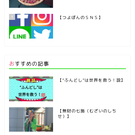
5
【つよぽんのＳＮＳ】
おすすめの記事
【“ふんどし”は世界を救う！説】
【無財の七施（むざいのしち
せ）】