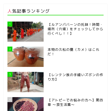
人気記事ランキング
1
【ルアンパバーンの托鉢！時間・
場所（穴場）をチェックしてから
行くべし！！】
2
本物の久松の甕（カメ）はこれ
だ！
3
【レンテン族の手縫いズボンの作
り方】
4
【アトピーでお悩みの方へ】第四
章 ～食生活篇～