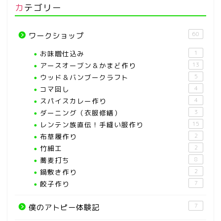
カテゴリー
60
ワークショップ
お味噌仕込み
1
アースオーブン＆かまど作り
13
ウッド＆バンブークラフト
5
コマ回し
4
スパイスカレー作り
4
ダーニング（衣服修繕）
3
レンテン族直伝！手縫い服作り
15
布草履作り
2
竹細工
2
蕎麦打ち
8
鍋敷き作り
2
餃子作り
7
7
僕のアトピー体験記