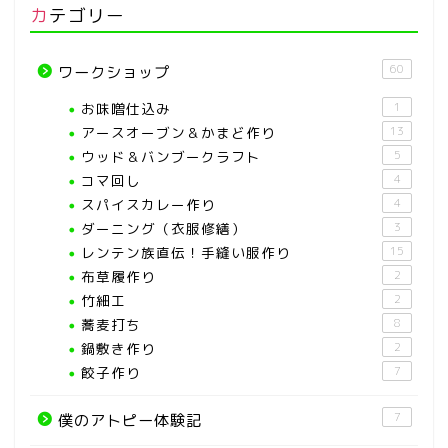
カテゴリー
60
ワークショップ
お味噌仕込み
1
アースオーブン＆かまど作り
13
ウッド＆バンブークラフト
5
コマ回し
4
スパイスカレー作り
4
ダーニング（衣服修繕）
3
レンテン族直伝！手縫い服作り
15
布草履作り
2
竹細工
2
蕎麦打ち
8
鍋敷き作り
2
餃子作り
7
7
僕のアトピー体験記