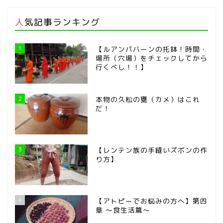
人気記事ランキング
1
【ルアンパバーンの托鉢！時間・
場所（穴場）をチェックしてから
行くべし！！】
2
本物の久松の甕（カメ）はこれ
だ！
3
【レンテン族の手縫いズボンの作
り方】
4
【アトピーでお悩みの方へ】第四
章 ～食生活篇～