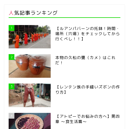
人気記事ランキング
1
【ルアンパバーンの托鉢！時間・
場所（穴場）をチェックしてから
行くべし！！】
2
本物の久松の甕（カメ）はこれ
だ！
3
【レンテン族の手縫いズボンの作
り方】
4
【アトピーでお悩みの方へ】第四
章 ～食生活篇～