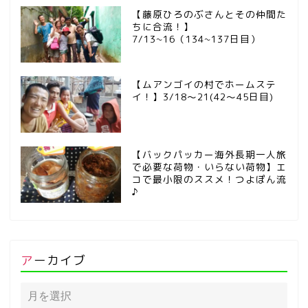
【藤原ひろのぶさんとその仲間た
ちに合流！】
7/13~16（134~137日目）
【ムアンゴイの村でホームステ
イ！】3/18～21(42～45日目)
【バックパッカー海外長期一人旅
で必要な荷物・いらない荷物】エ
コで最小限のススメ！つよぽん流
♪
アーカイブ