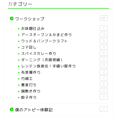
カテゴリー
60
ワークショップ
お味噌仕込み
1
アースオーブン＆かまど作り
13
ウッド＆バンブークラフト
5
コマ回し
4
スパイスカレー作り
4
ダーニング（衣服修繕）
3
レンテン族直伝！手縫い服作り
15
布草履作り
2
竹細工
2
蕎麦打ち
8
鍋敷き作り
2
餃子作り
7
7
僕のアトピー体験記