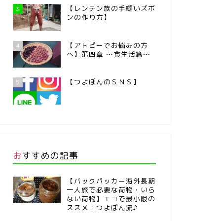
【レンテン族の手縫いズボ
3
ンの作り方】
【アトピーでお悩みの方
4
へ】第四章 ～食生活篇～
【つよぽんのＳＮＳ】
5
おすすめの記事
【バックパッカー海外長期
一人旅で必要な荷物・いら
ない荷物】エコで最小限の
ススメ！つよぽん流♪