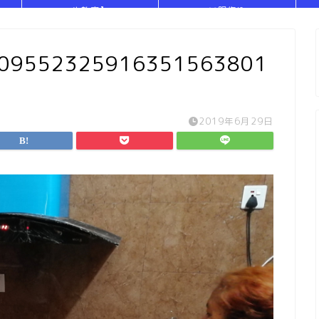
や教室】
い服作り
909552325916351563801
2019年6月29日