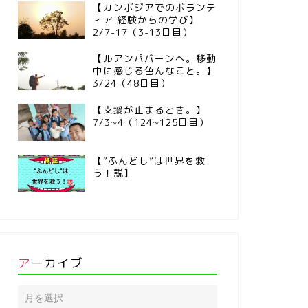
【カンボジアでのボランテ
ィア 経験からの学び】
2/7-17（3-13日目）
【ルアンパバーンへ。移動
中に感じる色んなこと。】
3/24（48日目）
【支援が止まるとき。】
7/3~4（124~125日目）
【“ふんどし”は世界を救
う！説】
アーカイブ