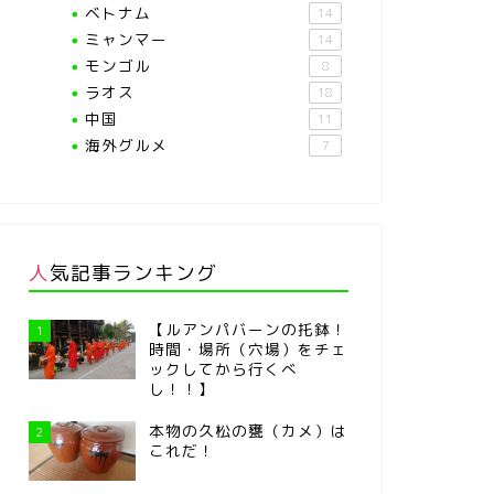
ベトナム
14
ミャンマー
14
モンゴル
8
ラオス
18
中国
11
海外グルメ
7
人気記事ランキング
【ルアンパバーンの托鉢！
1
時間・場所（穴場）をチェ
ックしてから行くべ
し！！】
本物の久松の甕（カメ）は
2
これだ！