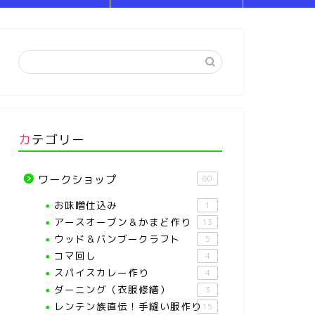
カテゴリー
ワークショップ
60
お味噌仕込み
1
アースオーブン＆かまど作り
13
ウッド＆バンブークラフト
5
コマ回し
4
スパイスカレー作り
4
ダーニング（衣服修繕）
3
レンテン族直伝！手縫い服作り
15