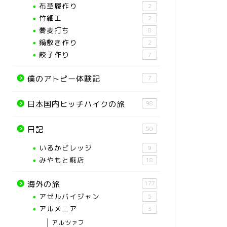
布草履作り
2
竹細工
2
蕎麦打ち
8
鍋敷き作り
2
餃子作り
7
僕のアトピー体験記
7
日本国内ヒッチハイクの旅
98
日記
50
いるかビレッジ
9
みやもと糀店
18
海外の旅
177
アゼルバイジャン
5
アルメニア
3
アルツァフ