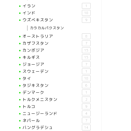
イラン
1
インド
18
ウズベキスタン
9
カラカルパクスタン
オーストラリア
8
カザフスタン
7
カンボジア
15
キルギス
15
ジョージア
7
スウェーデン
1
タイ
18
タジキスタン
6
デンマーク
1
トルクメニスタン
2
トルコ
9
ニュージーランド
4
ネパール
7
バングラデシュ
14