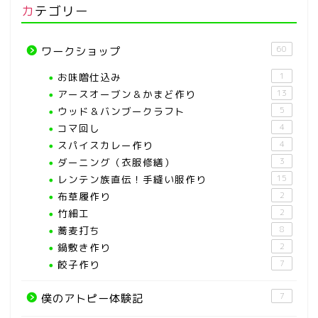
カテゴリー
60
ワークショップ
お味噌仕込み
1
アースオーブン＆かまど作り
13
ウッド＆バンブークラフト
5
コマ回し
4
スパイスカレー作り
4
ダーニング（衣服修繕）
3
レンテン族直伝！手縫い服作り
15
布草履作り
2
竹細工
2
蕎麦打ち
8
鍋敷き作り
2
餃子作り
7
7
僕のアトピー体験記