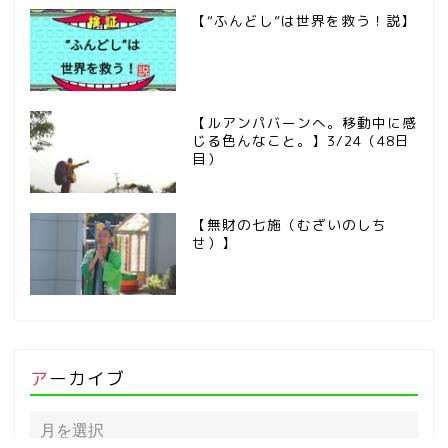
【“ふんどし”は世界を救う！説】
【ルアンパバーンへ。移動中に感
じる色んなこと。】3/24（48日
目）
【無財の七施（むざいのしち
せ）】
アーカイブ