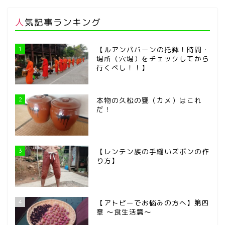
人気記事ランキング
1
【ルアンパバーンの托鉢！時間・
場所（穴場）をチェックしてから
行くべし！！】
2
本物の久松の甕（カメ）はこれ
だ！
3
【レンテン族の手縫いズボンの作
り方】
4
【アトピーでお悩みの方へ】第四
章 ～食生活篇～