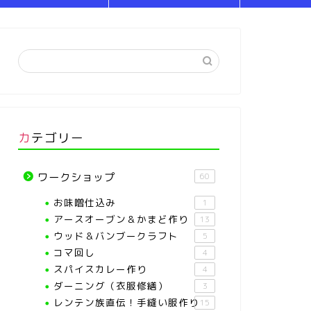
カテゴリー
ワークショップ
60
お味噌仕込み
1
アースオーブン＆かまど作り
13
ウッド＆バンブークラフト
5
コマ回し
4
スパイスカレー作り
4
ダーニング（衣服修繕）
3
レンテン族直伝！手縫い服作り
15