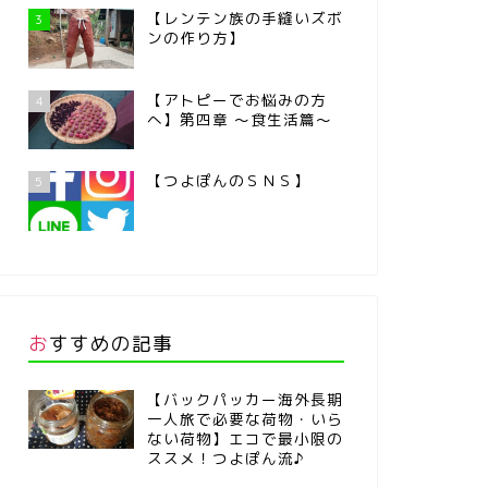
【レンテン族の手縫いズボ
3
ンの作り方】
【アトピーでお悩みの方
4
へ】第四章 ～食生活篇～
【つよぽんのＳＮＳ】
5
おすすめの記事
【バックパッカー海外長期
一人旅で必要な荷物・いら
ない荷物】エコで最小限の
ススメ！つよぽん流♪