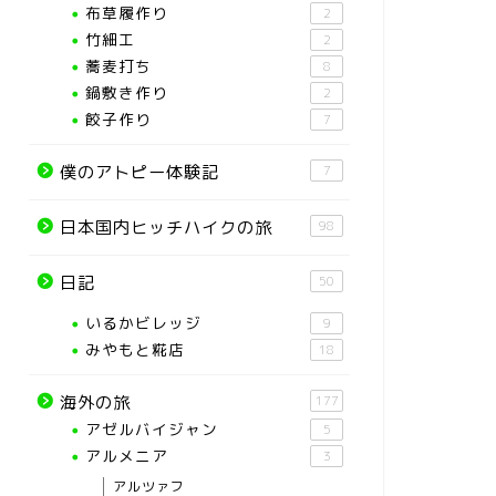
布草履作り
2
竹細工
2
蕎麦打ち
8
鍋敷き作り
2
餃子作り
7
僕のアトピー体験記
7
日本国内ヒッチハイクの旅
98
日記
50
いるかビレッジ
9
みやもと糀店
18
海外の旅
177
アゼルバイジャン
5
アルメニア
3
アルツァフ