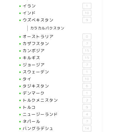
イラン
1
インド
18
ウズベキスタン
9
カラカルパクスタン
オーストラリア
8
カザフスタン
7
カンボジア
15
キルギス
15
ジョージア
7
スウェーデン
1
タイ
18
タジキスタン
6
デンマーク
1
トルクメニスタン
2
トルコ
9
ニュージーランド
4
ネパール
7
バングラデシュ
14