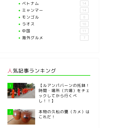
ベトナム
14
ミャンマー
14
モンゴル
8
ラオス
18
中国
11
海外グルメ
7
人気記事ランキング
【ルアンパバーンの托鉢！
1
時間・場所（穴場）をチェ
ックしてから行くべ
し！！】
本物の久松の甕（カメ）は
2
これだ！