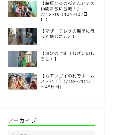
【藤原ひろのぶさんとその
仲間たちに合流！】
7/13~16（134~137日
目）
【マザーテレサの場所に行
って感じたこと】
【無財の七施（むざいのし
ちせ）】
【ムアンゴイの村でホーム
ステイ！】3/18～21(42
～45日目)
アーカイブ