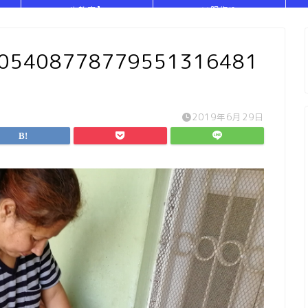
や教室】
い服作り
705408778779551316481
2019年6月29日