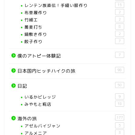
レンテン族直伝！手縫い服作り
15
布草履作り
2
竹細工
2
蕎麦打ち
8
鍋敷き作り
2
餃子作り
7
7
僕のアトピー体験記
98
日本国内ヒッチハイクの旅
50
日記
いるかビレッジ
9
みやもと糀店
18
177
海外の旅
アゼルバイジャン
5
アルメニア
3