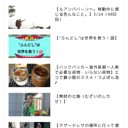
【ルアンパバーンへ。移動中に感
じる色んなこと。】3/24（48日
目）
【“ふんどし”は世界を救う！説】
【バックパッカー海外長期一人旅
で必要な荷物・いらない荷物】エ
コで最小限のススメ！つよぽん流
♪
【無財の七施（むざいのしち
せ）】
【マザーテレサの場所に行って感