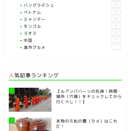
バングラデシュ
14
ベトナム
14
ミャンマー
14
モンゴル
8
ラオス
18
中国
11
海外グルメ
7
人気記事ランキング
1
【ルアンパバーンの托鉢！時間・
場所（穴場）をチェックしてから
行くべし！！】
2
本物の久松の甕（カメ）はこれ
だ！