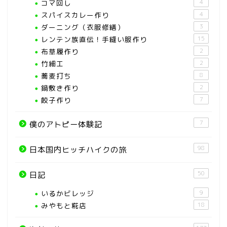
コマ回し
4
スパイスカレー作り
4
ダーニング（衣服修繕）
3
レンテン族直伝！手縫い服作り
15
布草履作り
2
竹細工
2
蕎麦打ち
8
鍋敷き作り
2
餃子作り
7
7
僕のアトピー体験記
98
日本国内ヒッチハイクの旅
50
日記
いるかビレッジ
9
みやもと糀店
18