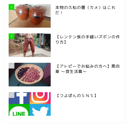
2
本物の久松の甕（カメ）はこれ
だ！
3
【レンテン族の手縫いズボンの作
り方】
4
【アトピーでお悩みの方へ】第四
章 ～食生活篇～
5
【つよぽんのＳＮＳ】