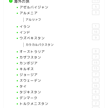
177
海外の旅
アゼルバイジャン
5
アルメニア
3
アルツァフ
イラン
1
インド
18
ウズベキスタン
9
カラカルパクスタン
オーストラリア
8
カザフスタン
7
カンボジア
15
キルギス
15
ジョージア
7
スウェーデン
1
タイ
18
タジキスタン
6
デンマーク
1
トルクメニスタン
2