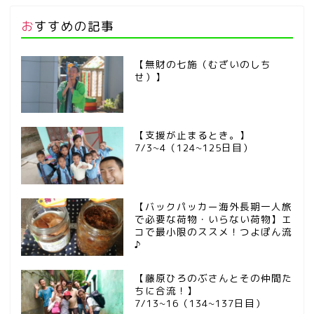
おすすめの記事
【無財の七施（むざいのしち
せ）】
【支援が止まるとき。】
7/3~4（124~125日目）
【バックパッカー海外長期一人旅
で必要な荷物・いらない荷物】エ
コで最小限のススメ！つよぽん流
♪
【藤原ひろのぶさんとその仲間た
ちに合流！】
7/13~16（134~137日目）