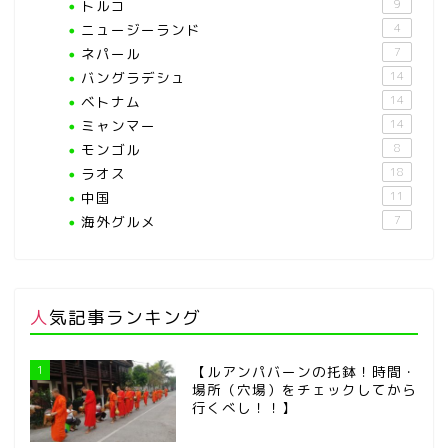
トルコ
9
ニュージーランド
4
ネパール
7
バングラデシュ
14
ベトナム
14
ミャンマー
14
モンゴル
8
ラオス
18
中国
11
海外グルメ
7
人気記事ランキング
1
【ルアンパバーンの托鉢！時間・
場所（穴場）をチェックしてから
行くべし！！】