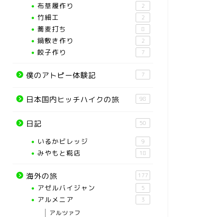
布草履作り
2
竹細工
2
蕎麦打ち
8
鍋敷き作り
2
餃子作り
7
僕のアトピー体験記
7
日本国内ヒッチハイクの旅
98
日記
50
いるかビレッジ
9
みやもと糀店
18
海外の旅
177
アゼルバイジャン
5
アルメニア
3
アルツァフ