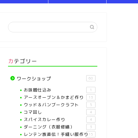
カテゴリー
ワークショップ
60
お味噌仕込み
1
アースオーブン＆かまど作り
13
ウッド＆バンブークラフト
5
コマ回し
4
スパイスカレー作り
4
ダーニング（衣服修繕）
3
レンテン族直伝！手縫い服作り
15