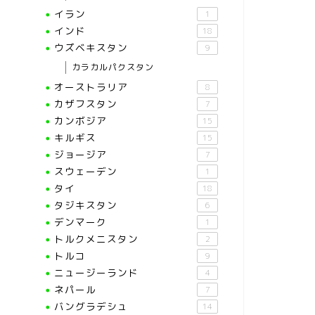
イラン
1
インド
18
ウズベキスタン
9
カラカルパクスタン
オーストラリア
8
カザフスタン
7
カンボジア
15
キルギス
15
ジョージア
7
スウェーデン
1
タイ
18
タジキスタン
6
デンマーク
1
トルクメニスタン
2
トルコ
9
ニュージーランド
4
ネパール
7
バングラデシュ
14