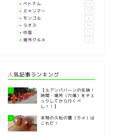
ベトナム
14
ミャンマー
14
モンゴル
8
ラオス
18
中国
11
海外グルメ
7
人気記事ランキング
【ルアンパバーンの托鉢！
1
時間・場所（穴場）をチェ
ックしてから行くべ
し！！】
本物の久松の甕（カメ）は
2
これだ！