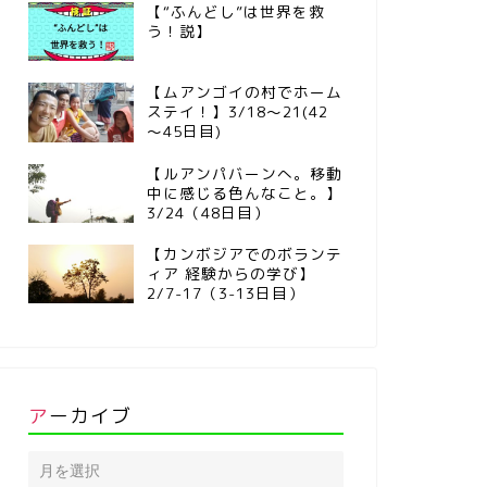
【“ふんどし”は世界を救
う！説】
【ムアンゴイの村でホーム
ステイ！】3/18～21(42
～45日目)
【ルアンパバーンへ。移動
中に感じる色んなこと。】
3/24（48日目）
【カンボジアでのボランテ
ィア 経験からの学び】
2/7-17（3-13日目）
アーカイブ