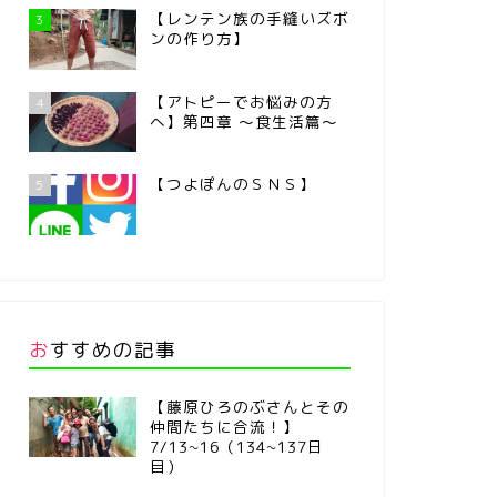
【レンテン族の手縫いズボ
3
ンの作り方】
【アトピーでお悩みの方
4
へ】第四章 ～食生活篇～
【つよぽんのＳＮＳ】
5
おすすめの記事
【藤原ひろのぶさんとその
仲間たちに合流！】
7/13~16（134~137日
目）