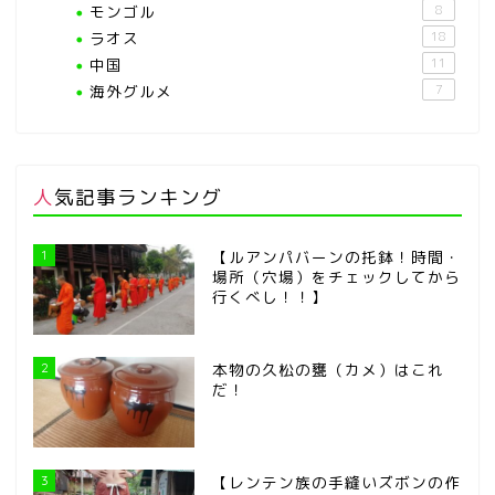
モンゴル
8
ラオス
18
中国
11
海外グルメ
7
人気記事ランキング
1
【ルアンパバーンの托鉢！時間・
場所（穴場）をチェックしてから
行くべし！！】
2
本物の久松の甕（カメ）はこれ
だ！
3
【レンテン族の手縫いズボンの作