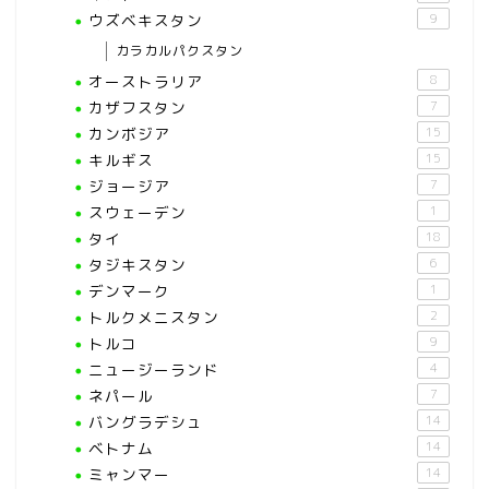
ウズベキスタン
9
カラカルパクスタン
オーストラリア
8
カザフスタン
7
カンボジア
15
キルギス
15
ジョージア
7
スウェーデン
1
タイ
18
タジキスタン
6
デンマーク
1
トルクメニスタン
2
トルコ
9
ニュージーランド
4
ネパール
7
バングラデシュ
14
ベトナム
14
ミャンマー
14