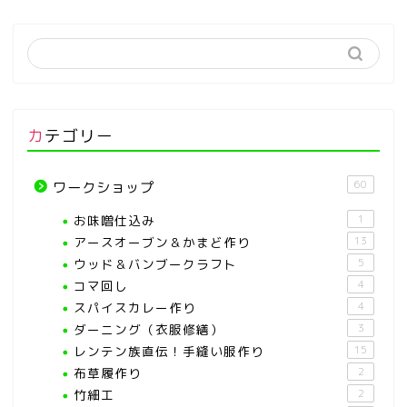
カテゴリー
60
ワークショップ
お味噌仕込み
1
アースオーブン＆かまど作り
13
ウッド＆バンブークラフト
5
コマ回し
4
スパイスカレー作り
4
ダーニング（衣服修繕）
3
レンテン族直伝！手縫い服作り
15
布草履作り
2
竹細工
2