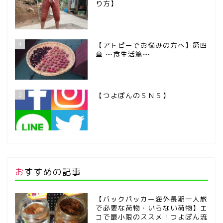
り方】
4
【アトピーでお悩みの方へ】第四
章 ～食生活篇～
5
【つよぽんのＳＮＳ】
おすすめの記事
【バックパッカー海外長期一人旅
で必要な荷物・いらない荷物】エ
コで最小限のススメ！つよぽん流