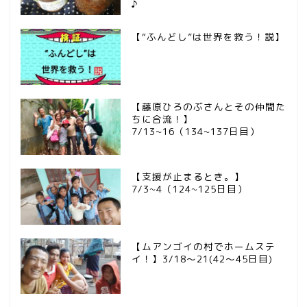
♪
【“ふんどし”は世界を救う！説】
【藤原ひろのぶさんとその仲間た
ちに合流！】
7/13~16（134~137日目）
【支援が止まるとき。】
7/3~4（124~125日目）
【ムアンゴイの村でホームステ
イ！】3/18～21(42～45日目)