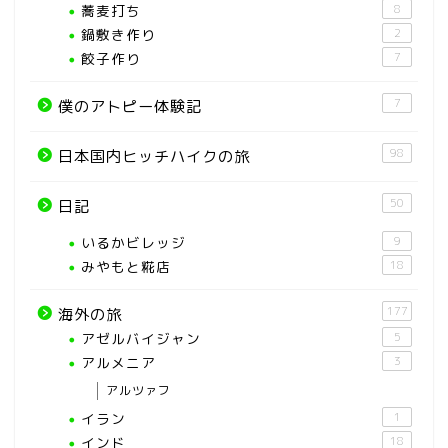
蕎麦打ち
8
鍋敷き作り
2
餃子作り
7
7
僕のアトピー体験記
98
日本国内ヒッチハイクの旅
50
日記
いるかビレッジ
9
みやもと糀店
18
177
海外の旅
アゼルバイジャン
5
アルメニア
3
アルツァフ
イラン
1
インド
18